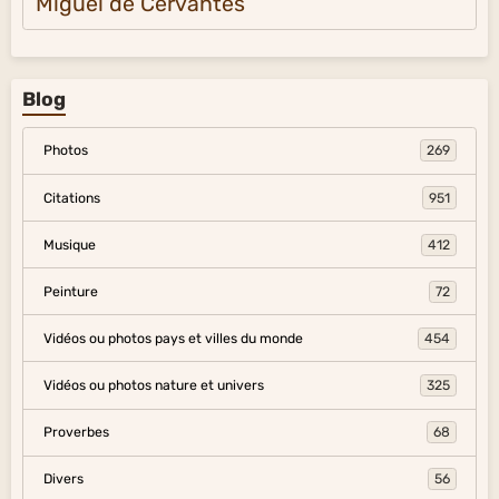
Miguel de Cervantes
Blog
Photos
269
Citations
951
Musique
412
Peinture
72
Vidéos ou photos pays et villes du monde
454
Vidéos ou photos nature et univers
325
Proverbes
68
Divers
56