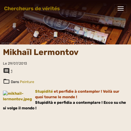
Chercheurs de vérités
Mikhaïl Lermontov
Le 29/07/2013
1
Dans
Peinture
Stupidité
et perfidie à contempler ! Voilà sur
quoi tourne le monde !
Stupidità e perfidia a contemplare ! Ecco su che
si volge il mondo !