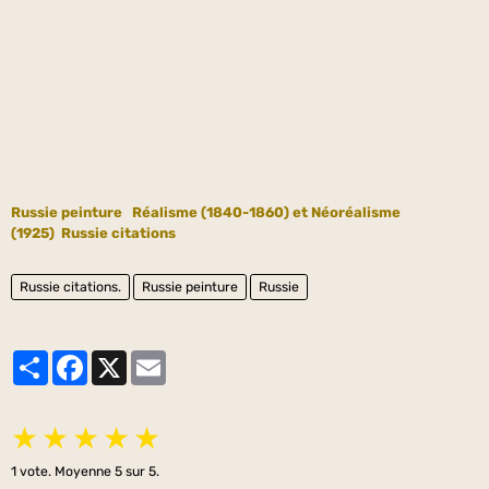
Russie peinture
Réalisme (1840-1860) et Néoréalisme
(1925)
Russie citations
Russie citations.
Russie peinture
Russie
Partager
Facebook
X
Email
★
★
★
★
★
1
vote. Moyenne
5
sur 5.