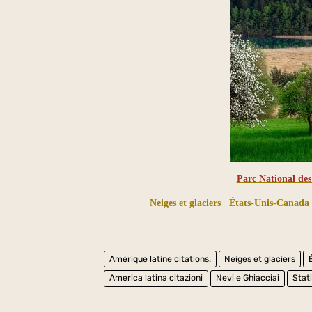
Parc National de
Neiges et glaciers
États-Unis-Canada 
Amérique latine citations.
Neiges et glaciers
America latina citazioni
Nevi e Ghiacciai
Stat