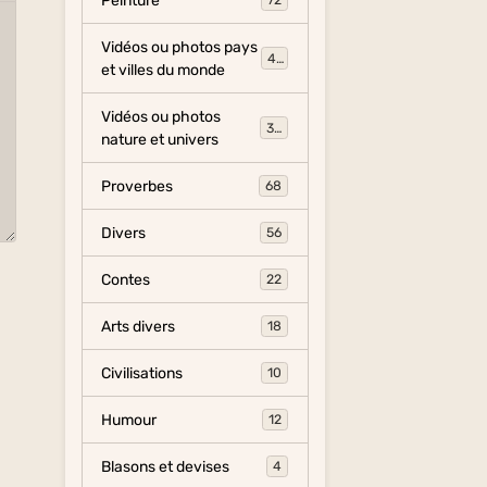
Peinture
72
Vidéos ou photos pays
454
et villes du monde
Vidéos ou photos
325
nature et univers
Proverbes
68
Divers
56
Contes
22
Arts divers
18
Civilisations
10
Humour
12
Blasons et devises
4