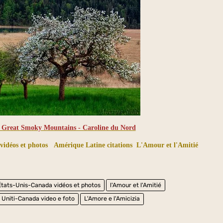
s Great Smoky Mountains - Caroline du Nord
vidéos et photos
Amérique Latine citations
L'Amour et l'Amitié
États-Unis-Canada vidéos et photos
l'Amour et l'Amitié
i Uniti-Canada video e foto
L'Amore e l'Amicizia