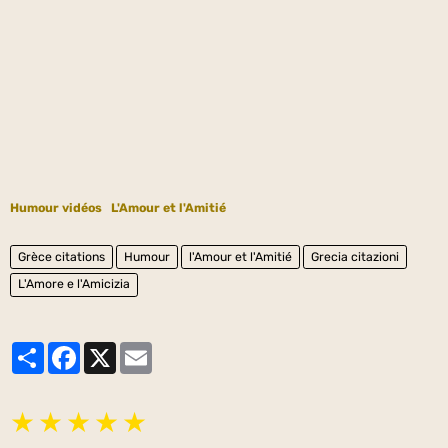
Humour vidéos
L'Amour et l'Amitié
Grèce citations
Humour
l'Amour et l'Amitié
Grecia citazioni
L'Amore e l'Amicizia
Partager
Facebook
X
Email
★
★
★
★
★