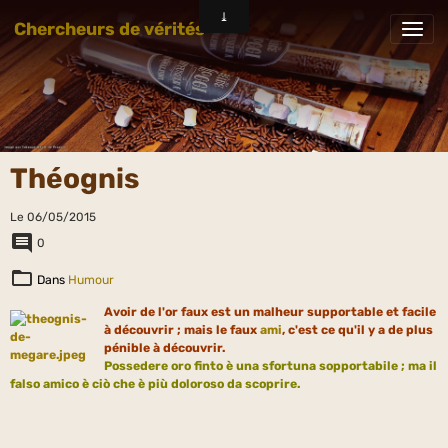
Chercheurs de vérités
Théognis
Le 06/05/2015
0
Dans
Humour
Avoir de l'or faux est un malheur supportable et facile
à découvrir ; mais le faux
ami
, c'est ce qu'il y a de plus
pénible à découvrir.
Possedere oro finto è una sfortuna sopportabile ; ma il
falso amico è ciò che è più doloroso da scoprire.