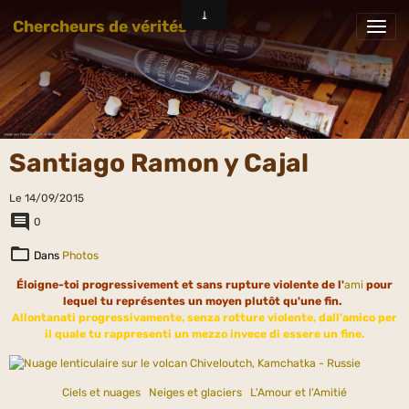
Chercheurs de vérités
Santiago Ramon y Cajal
Le 14/09/2015
0
Dans
Photos
Éloigne-toi progressivement et sans rupture violente de l'
ami
pour
lequel tu représentes un moyen plutôt qu'une fin.
Allontanati progressivamente, senza rotture violente, dall'amico per
il quale tu rappresenti un mezzo invece di essere un fine.
Ciels et nuages
Neiges et glaciers
L'Amour et l'Amitié