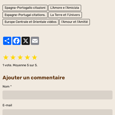
Spagna-Portogallo citazioni
L'Amore e l'Amicizia
Espagne-Portugal citations.
La Terre et l'Univers
Europe Centrale et Orientale vidéos
l'Amour et l'Amitié
Partager
Facebook
X
Email
★
★
★
★
★
1
vote. Moyenne
5
sur 5.
Ajouter un commentaire
Nom
E-mail