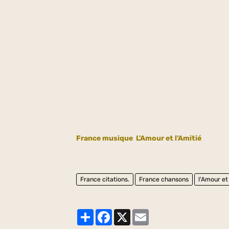
France musique
L'Amour et l'Amitié
France citations.
France chansons
l'Amour et
Partager
Facebook
X
Email