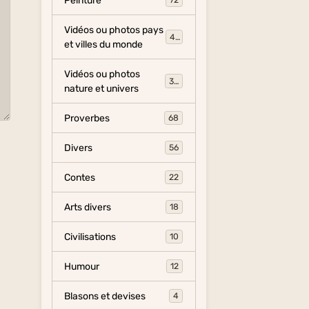
Peinture
72
Vidéos ou photos pays
454
et villes du monde
Vidéos ou photos
325
nature et univers
Proverbes
68
Divers
56
Contes
22
Arts divers
18
Civilisations
10
Humour
12
Blasons et devises
4