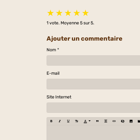
★
★
★
★
★
1
vote. Moyenne
5
sur 5.
Ajouter un commentaire
Nom
E-mail
Site Internet