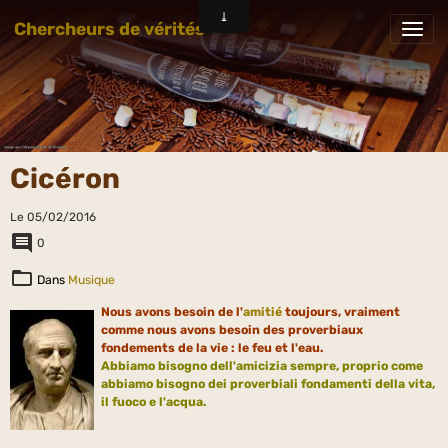
Chercheurs de vérités
Cicéron
Le 05/02/2016
0
Dans
Musique
Nous avons besoin de l'
amitié
toujours, vraiment
comme nous avons besoin des proverbiaux
fondements de la vie : le feu et l'eau.
Abbiamo bisogno dell'amicizia sempre, proprio come
abbiamo bisogno dei proverbiali fondamenti della vita,
il fuoco e l'acqua.