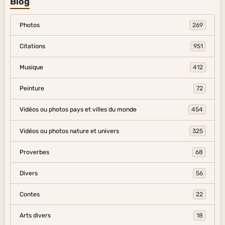
Blog
Photos
269
Citations
951
Musique
412
Peinture
72
Vidéos ou photos pays et villes du monde
454
Vidéos ou photos nature et univers
325
Proverbes
68
Divers
56
Contes
22
Arts divers
18