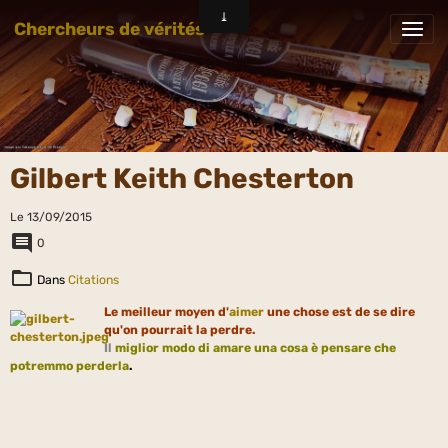
Chercheurs de vérités
Gilbert Keith Chesterton
Le 13/09/2015
0
Dans
Citations
Le meilleur moyen d'
aimer
une chose est de se dire
qu'on pourrait la perdre.
I
l
miglior modo di amare una cosa è pensare che
potremmo perderla
.