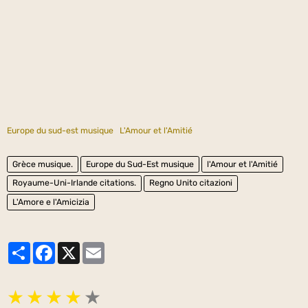
Europe du sud-est musique
L'Amour et l'Amitié
Grèce musique.
Europe du Sud-Est musique
l'Amour et l'Amitié
Royaume-Uni-Irlande citations.
Regno Unito citazioni
L'Amore e l'Amicizia
Partager
Facebook
X
Email
★
★
★
★
★