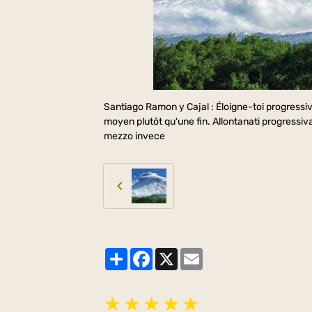
Santiago Ramon y Cajal : Éloigne-toi progressiv
moyen plutôt qu'une fin. Allontanati progressiva
mezzo invece
Partager
Facebook
X
Email
★
★
★
★
★