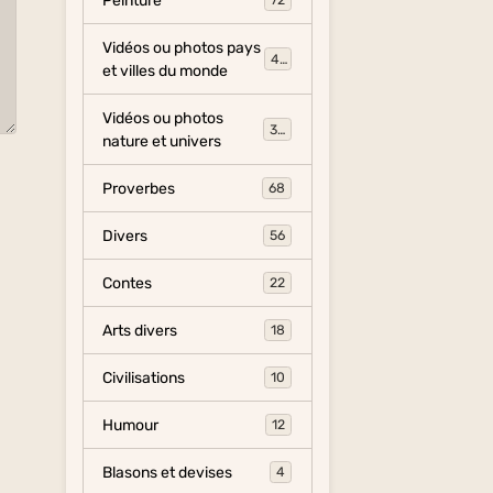
Peinture
72
Vidéos ou photos pays
454
et villes du monde
Vidéos ou photos
325
nature et univers
Proverbes
68
Divers
56
Contes
22
Arts divers
18
Civilisations
10
Humour
12
Blasons et devises
4