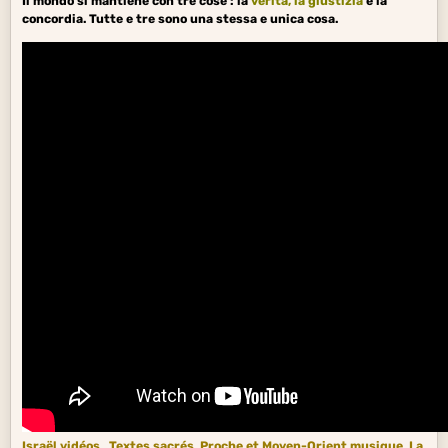
Il mondo si mantiene con tre cose : la
verità
, la
giustizia
e la
concordia. Tutte e tre sono una stessa e unica cosa.
Israël vidéos
Textes sacrés
Proche et Moyen-Orient musique
La