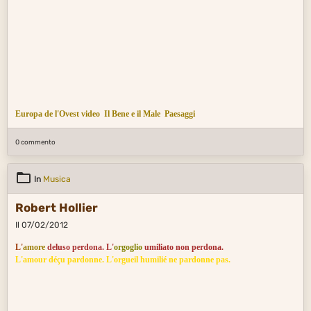
Europa de l'Ovest video
Il Bene e il Male
Paesaggi
0 commento
In
Musica
Robert Hollier
Il 07/02/2012
L'
amore
deluso perdona. L'
orgoglio
umiliato non perdona.
L'amour déçu pardonne. L'orgueil humilié ne pardonne pas.