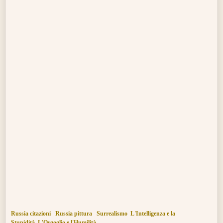
Russia citazioni
Russia pittura
Surrealismo
L'Intelligenza e la
Stupidità
L'Orgoglio e l'Humilità