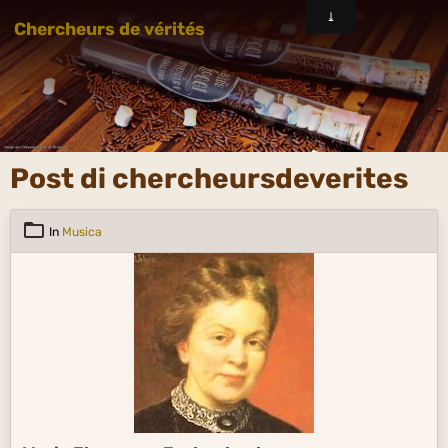
Chercheurs de vérités
Post di chercheursdeverites
In
Musica