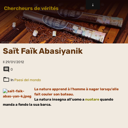
Chercheurs de vérités
Saït Faïk Abasiyanik
Il 29/01/2012
0
In
Paesi del mondo
La nature apprend à l'homme à nager lorsqu'elle
fait couler son bateau.
La natura insegna all'uomo a
nuotare
quando
manda a fondo la sua barca.