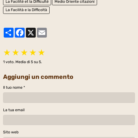
La Facilité et la Difficulté
Medio Oriente citazioni
La Facilità e la Difficoltà
Partager
Facebook
X
Email
★
★
★
★
★
1
voto. Media di
5
su 5.
Aggiungi un commento
Il tuo nome
La tua email
Sito web