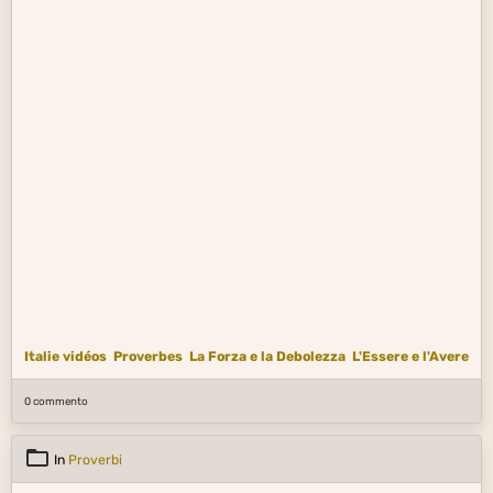
Italie vidéos
Proverbes
La Forza e la Debolezza
L'Essere e l'Avere
0 commento
In
Proverbi