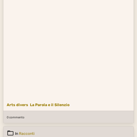
Arts divers
La Parola e il Silenzio
0 commento
In
Racconti