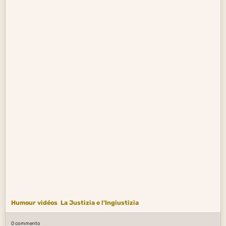
Humour vidéos
La Justizia e l'Ingiustizia
0 commento