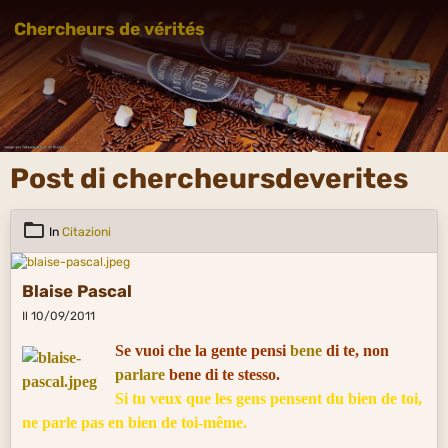
Chercheurs de vérités
Post di chercheursdeverites
In
Citazioni
Blaise Pascal
Il 10/09/2011
Se vuoi che la gente pensi
bene
di te, non
parlare
bene di te stesso.
Si tu veux que les gens pensent du bien de toi,
ne parle pas en bien de toi-même.