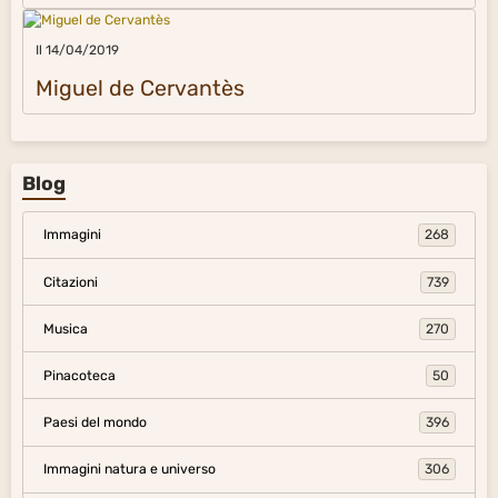
Il 14/04/2019
Miguel de Cervantès
Blog
Immagini
268
Citazioni
739
Musica
270
Pinacoteca
50
Paesi del mondo
396
Immagini natura e universo
306