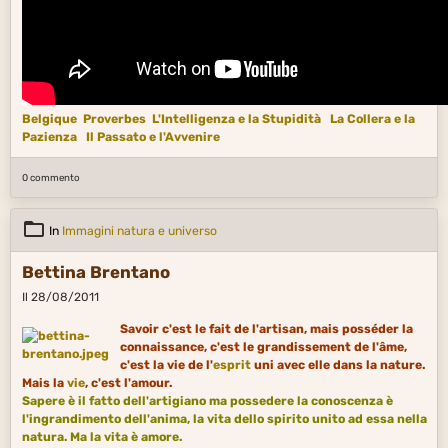
Belgique
Proverbes
L'Intelligenza e la Stupidità
La Collera e la
Pazienza
Il Passato e l'Avvenire
0 commento
In
Immagini natura e universo
Bettina Brentano
Il 28/08/2011
Savoir c'est le fait de l'artisan, mais posséder la
connaissance, c'est le grandissement de l'âme,
c'est la vie de l'
esprit
uni avec elle dans la nature.
Mais la
vie
, c'est l'amour.
Sapere
è il fatto dell'artigiano ma possedere la conoscenza è
l'ingrandimento dell'anima, la vita dello
spirito
unito ad essa nella
natura. Ma la
vita
è amore.