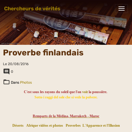
Chercheurs de vérités
Proverbe finlandais
Le 20/08/2016
0
Dans
Photos
C'est sous les rayons du soleil que l'on
voit
la poussière.
Sotto i raggi del sole che si vede la polvere.
Remparts de la Médina, Marrakech - Maroc
Déserts
Afrique vidéos et photos
Proverbes
L'Apparence et l'Illusion