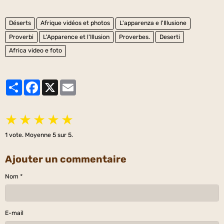
Déserts
Afrique vidéos et photos
L'apparenza e l'Illusione
Proverbi
L'Apparence et l'Illusion
Proverbes.
Deserti
Africa video e foto
Partager
Facebook
X
Email
★
★
★
★
★
1
vote. Moyenne
5
sur 5.
Ajouter un commentaire
Nom
E-mail