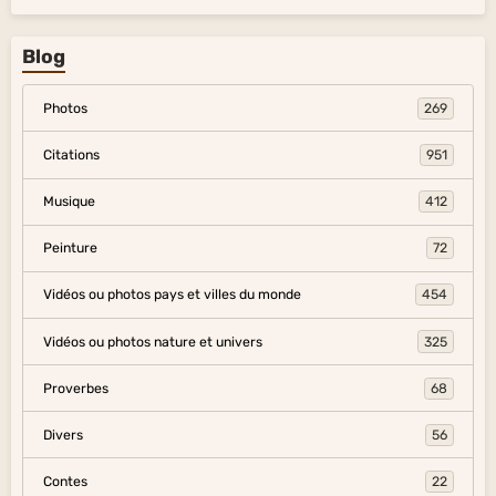
Blog
Photos
269
Citations
951
Musique
412
Peinture
72
Vidéos ou photos pays et villes du monde
454
Vidéos ou photos nature et univers
325
Proverbes
68
Divers
56
Contes
22