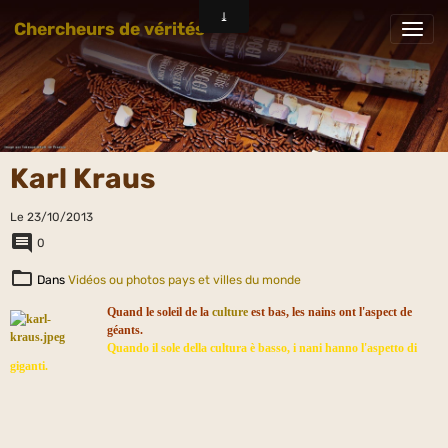
Chercheurs de vérités
Karl Kraus
Le 23/10/2013
0
Dans
Vidéos ou photos pays et villes du monde
Quand le soleil de la
culture
est bas, les nains ont l'aspect de
géants.
Quando il sole della cultura è basso, i nani hanno l'aspetto di
giganti.