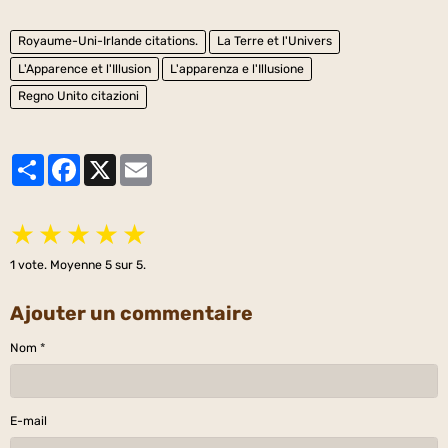
Royaume-Uni-Irlande citations.
La Terre et l'Univers
L'Apparence et l'Illusion
L'apparenza e l'Illusione
Regno Unito citazioni
Partager
Facebook
X
Email
★
★
★
★
★
1
vote. Moyenne
5
sur 5.
Ajouter un commentaire
Nom
E-mail