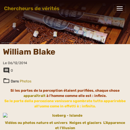
Chercheurs de vérités
William Blake
Le 06/12/2014
0
Dans
Photos
Si les portes de la perception étaient purifiées, chaque chose
apparaîtrait
à l'homme comme elle est : infinie.
Se le porte della percezione venissero sgombrate tutto apparirebbe
all'uomo come in effetti è : infinito.
Vidéos ou photos nature et univers
Neiges et glaciers
L'Apparence
et l'Illusion