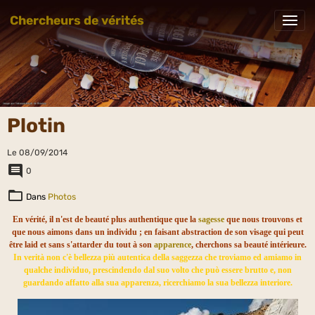
Chercheurs de vérités
Plotin
Le 08/09/2014
0
Dans
Photos
En vérité, il n'est de beauté plus authentique que la
sagesse
que nous trouvons et
que nous aimons dans un individu ; en faisant abstraction de son visage qui peut
être laid et sans s'attarder du tout à son
apparence
, cherchons sa beauté intérieure.
In verità non c'è bellezza più autentica della saggezza che troviamo ed amiamo in
qualche individuo, prescindendo dal suo volto che può essere brutto e, non
guardando affatto alla sua apparenza, ricerchiamo la sua bellezza interiore.