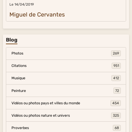
Le 14/04/2019
Miguel de Cervantes
Blog
Photos
269
Citations
951
Musique
412
Peinture
72
Vidéos ou photos pays et villes du monde
454
Vidéos ou photos nature et univers
325
Proverbes
68