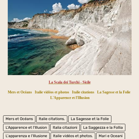
La Scala dei Turchi - Sicile
Mers et Océans
Italie vidéos et photos
Italie citations
La Sagesse et la Folie
L'Apparence et l'Illusion
Mers et Océans
Italie citations.
La Sagesse et la Folie
L'Apparence et l'Illusion
Italia citazioni
La Saggezza e la Follia
L'apparenza e l'Illusione
Italie vidéos et photos.
Mari e Oceani