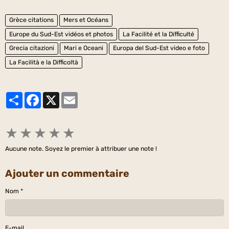
Grèce citations
Mers et Océans
Europe du Sud-Est vidéos et photos
La Facilité et la Difficulté
Grecia citazioni
Mari e Oceani
Europa del Sud-Est video e foto
La Facilità e la Difficoltà
Partager
Facebook
X
Email
★
★
★
★
★
Aucune note. Soyez le premier à attribuer une note !
Ajouter un commentaire
Nom
E-mail