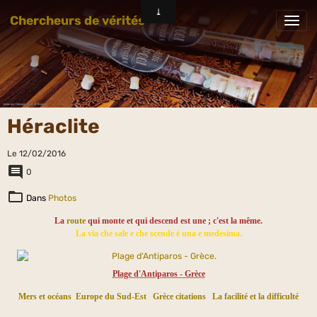
Chercheurs de vérités
Héraclite
Le 12/02/2016
0
Dans
Photos
La
route
qui monte et qui descend est une ; c'est la même.
La via che sale e che scende è una e medesima.
Plage d'Antiparos - Grèce
Mers et océans
Europe du Sud-Est
Grèce citations
La facilité et la difficulté