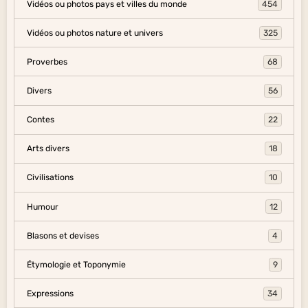
Vidéos ou photos pays et villes du monde
454
Vidéos ou photos nature et univers
325
Proverbes
68
Divers
56
Contes
22
Arts divers
18
Civilisations
10
Humour
12
Blasons et devises
4
Étymologie et Toponymie
9
Expressions
34