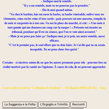
– Indique-moi le remède.
"Il y a un remède, mais tu ne pourras pas le prendre."
– Dis-le-moi quand même.
"Va chez le barbier, fais-toi raser la barbe, ta barbe vénérable, enlève tous tes
vêtements, ceins-toi les reins d’une corde ; puis procure-toi une musette, remplis-la
de noix et suspends-la à ton cou. Va sur la place du marché, et crie : « Une noix à
tout gamin qui me donnera un coup sur la nuque ! » Présente-toi ensuite au
tribunal, pendant qu’il est en séance, que l’on te voie ainsi accoutré."
– Mais je ne peux pas faire ça ! Indique-moi, je te prie, un autre remède, aussi
efficace.
"C’est le premier pas, le seul effort que tu dois faire. Je t’ai dit que tu en serais
incapable. Tu ne peux donc être guéri."
Certains - si sincères soient-ils ou que les autres prennent pour tels - peuvent être en
réalité motivés par la vanité ou l'égoïsme. À cause de cela, ils ne peuvent apprendre.
Conte soufi, extrait de "L'alchimie du bonheur" - Al-Ghazali (1058-1111,Tus - Iran)
La Saggezza e la Follia
L'Orgoglio e l'Umiltà
Racconti