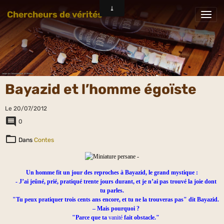
Chercheurs de vérités
Bayazid et l’homme égoïste
Le 20/07/2012
0
Dans
Contes
Un homme fit un jour des reproches à Bayazid, le grand mystique :
- J’ai jeûné, prié, pratiqué trente jours durant, et je n’ai pas trouvé la joie dont
tu parles.
"Tu peux pratiquer trois cents ans encore, et tu ne la trouveras pas" dit Bayazid.
– Mais pourquoi ?
"Parce que ta
vanité
fait obstacle."