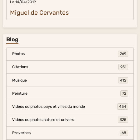
Le 14/04/2019
Miguel de Cervantes
Blog
Photos
269
Citations
951
Musique
412
Peinture
72
Vidéos ou photos pays et villes du monde
454
Vidéos ou photos nature et univers
325
Proverbes
68