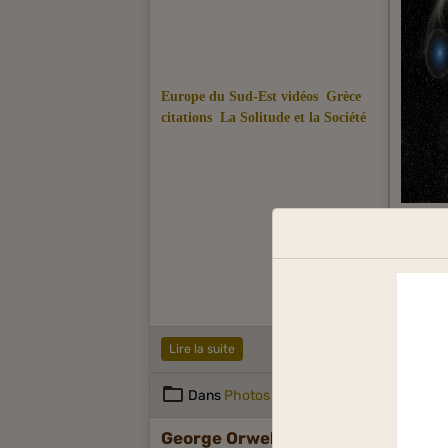
Europe du Sud-Est vidéos
Grèce
citations
La Solitude et la Société
Supe
Univers
Lire la suite
Lire la
Dans
Photos
Da
George Orwell
Stefa