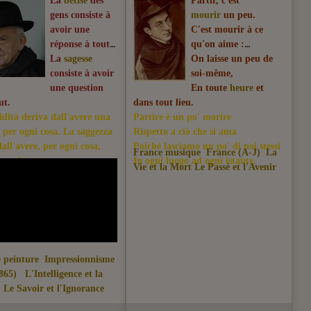
La
bêtise
des
Partir, c'est
gens consiste à
mourir
un peu.
avoir une
C'est mourir à ce
réponse à tout.
qu'on aime :
La
sagesse
On laisse un peu de
consiste à avoir
soi-même,
une question
En toute
heure
et
ut.
dans tout lieu.
idità deriva dall'avere una
Partire è un po' morire
a per ogni cosa. La saggezza
Rispetto a ciò che si ama
all'avere, per ogni cosa,
Poiché lasciamo un po' di noi stessi
France musique
France (A-J)
La
manda.
In ogni luogo ad ogni istante.
Vie et la Mort
Le Passé
et l'Avenir
 peinture
Impressionnisme
865)
L'Intelligence et la
Le Savoir et l'Ignorance