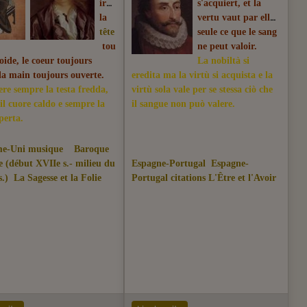
ir
s'acquiert, et la
la
vertu vaut par elle
tête
seule ce que le sang
tou
ne peut valoir.
oide, le coeur toujours
La nobiltà si
la main toujours ouverte.
eredita ma la virtù si acquista e la
ere sempre la testa fredda,
virtù sola vale per se stessa ciò che
il cuore caldo e sempre la
il sangue non può valere.
erta.
e-Uni musique
Baroque
 (début XVIIe s.- milieu du
Espagne-Portugal
Espagne-
.)
La Sagesse et la Folie
Portugal citations
L'Être et l'Avoir