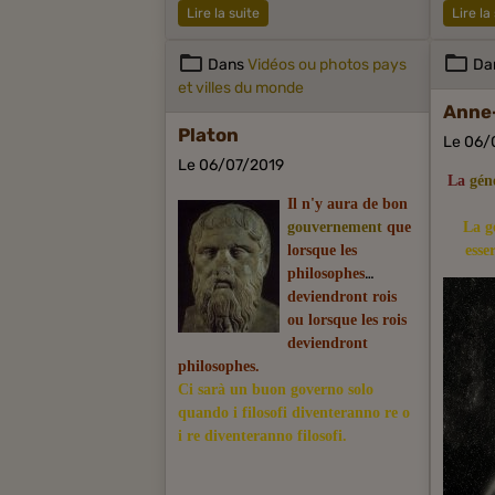
Lire la suite
Lire la
Dans
Vidéos ou photos pays
Da
et villes du monde
Anne
Platon
Le 06/
Le 06/07/2019
La
gén
Il n'y aura de bon
gouvernement
que
La g
lorsque les
esse
philosophes
deviendront rois
ou lorsque les rois
deviendront
philosophes.
Ci sarà un buon governo solo
quando i filosofi diventeranno re o
i re diventeranno filosofi.