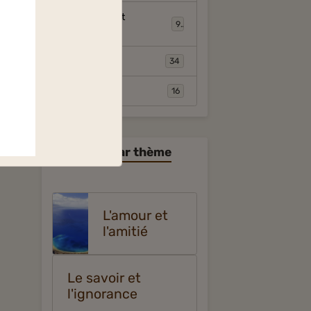
Étymologie et
9
Toponymie
Expressions
34
Animaux
16
Citations par thème
L'amour et
l'amitié
Le savoir et
l'ignorance