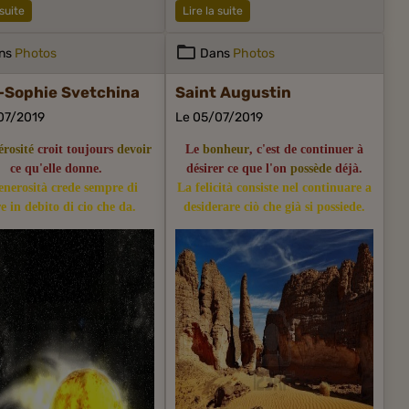
 suite
Lire la suite
ns
Photos
Dans
Photos
-Sophie Svetchina
Saint Augustin
07/2019
Le 05/07/2019
érosité
croit toujours
devoir
Le
bonheur
, c'est de continuer à
ce qu'elle donne.
désirer ce que l'on
possède
déjà.
enerosità crede sempre di
La felicità consiste nel continuare a
re in debito di cio che da.
desiderare ciò che già si possiede.