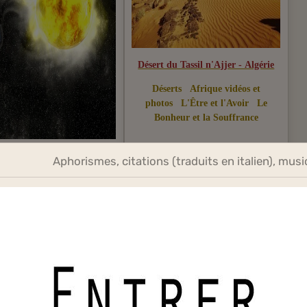
Désert du Tassil n'Ajjer - Algérie
Déserts
Afrique vidéos et
photos
L'Être et l'Avoir
Le
Bonheur et la Souffrance
rnova - Constellation du
Aphorismes, citations (traduits en italien), musi
Tourbillon
L'Être et l'Avoir
La Force
et la Faiblesse
 suite
Lire la suite
ns
Photos
Dans
Photos
n Zweig
Proverbe japonais