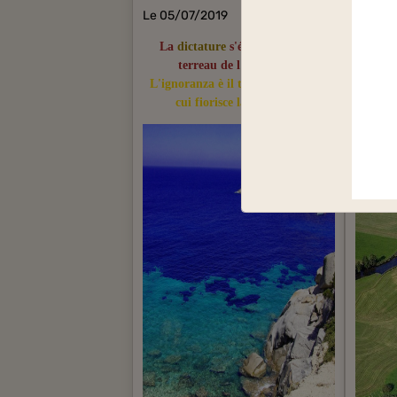
Le 05/07/2019
Le 05/
La
dictature
s'épanouit sur le
On
terreau de l'
ignorance
.
L'ignoranza è il terreno fertile su
Possia
cui fiorisce la dittatura.
a