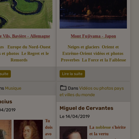
re Vils, Bavière - Allemagne
Mont Fujiyama - Japon
es
Europe du Nord-Ouest
Neiges et glaciers
Orient et
s et photos
Le Regret et le
Extrême-Orient vidéos et photos
Remords
Proverbes
La Force et la Faiblesse
 suite
Lire la suite
ns
Musique
Dans
Vidéos ou photos pays
et villes du monde
ucius
Miguel de Cervantes
04/2019
Le 14/04/2019
Tu
dois
La
noblesse
s'hérite
avo
et la vertu