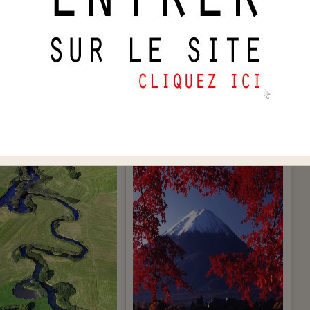
07/2019
Le 05/07/2019
 peut tout fuir, sauf sa
À la première coupe, l'homme boit
conscience
.
le vin ; à la deuxième coupe, le vin
mo sfuggire a tutto tranne
boit le vin ; à la troisième coupe, le
lla propria coscienza.
vin boit l'homme.
Al primo bicchiere è l'uomo che
beve il vino, al secondo è il vino che
beve il vino e al terzo è il vino che
beve l'uomo.