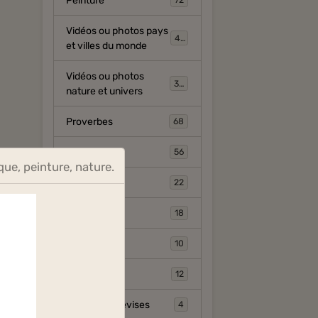
Peinture
72
Vidéos ou photos pays
454
et villes du monde
Vidéos ou photos
325
nature et univers
Proverbes
68
Divers
56
que, peinture, nature.
Contes
22
Arts divers
18
Civilisations
10
Humour
12
Blasons et devises
4