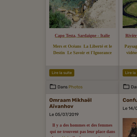
Capo Testa, Sardaigne - Italie
Riviè
Mers et Océans
La Liberté et le
Paysag
Destin
Le Savoir et l'Ignorance
vidéo
Lire la suite
Lire la
Dans
Photos
Da
Omraam Mikhaël
Conf
Aïvanhov
Le 14/
Le 05/07/2019
Il y a des hommes et des femmes
qui ne trouvent pas leur place dans