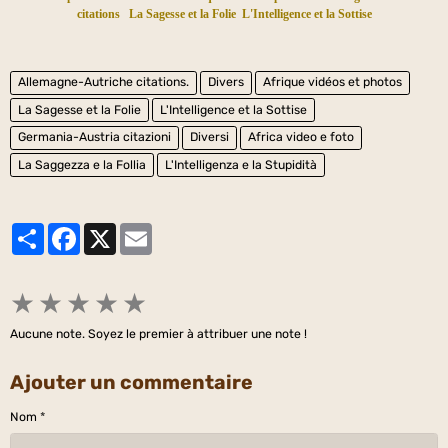
citations
La Sagesse et la Folie
L'Intelligence et la Sottise
Allemagne-Autriche citations.
Divers
Afrique vidéos et photos
La Sagesse et la Folie
L'Intelligence et la Sottise
Germania-Austria citazioni
Diversi
Africa video e foto
La Saggezza e la Follia
L'Intelligenza e la Stupidità
Partager
Facebook
X
Email
★
★
★
★
★
Aucune note. Soyez le premier à attribuer une note !
Ajouter un commentaire
Nom