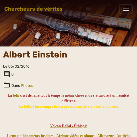
Chercheurs de vérités
Albert Einstein
Le 06/02/2016
0
Dans
Photos
La
folie
c'est de faire tout le temps la même chose et de s'attendre à un résultat
différent.
La follia è fare sempre la stessa cosa e aspettarsi risultati diversi.
Volcan Dallol - Éthiopie
Lieux et phénomènes insolites
Afrique vidéos et photos
Allemagne - Autriche