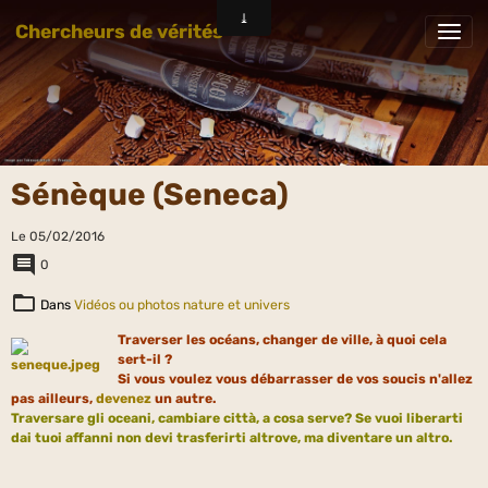
Chercheurs de vérités
Sénèque (Seneca)
Le 05/02/2016
0
Dans
Vidéos ou photos nature et univers
Traverser les océans, changer de ville, à quoi cela
sert-il ?
Si vous voulez vous débarrasser de vos soucis n'allez
pas ailleurs,
devenez
un autre.
T
raversare gli oceani, cambiare città, a cosa serve? Se vuoi liberarti
dai tuoi affanni non devi trasferirti altrove, ma diventare un altro.