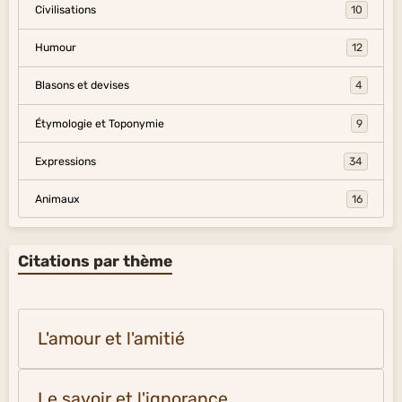
Civilisations
10
Humour
12
Blasons et devises
4
Étymologie et Toponymie
9
Expressions
34
Animaux
16
Citations par thème
L'amour et l'amitié
Le savoir et l'ignorance