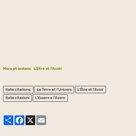
Mers et océans
L'Être et l'Avoir
Italie citations.
La Terre et l'Univers
L'Être et l'Avoir
Italia citazioni
L'Essere e l'Avere
Partager
Facebook
X
Email