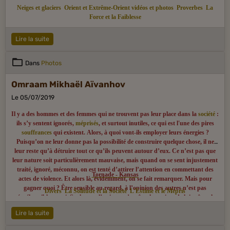
Neiges et glaciers
Orient et Extrême-Orient vidéos et photos
Proverbes
La
Force et la Faiblesse
Lire la suite
Dans
Photos
Omraam Mikhaël Aïvanhov
Le 05/07/2019
Il y a des hommes et des femmes qui ne trouvent pas leur place dans la
société
:
ils s’y sentent ignorés,
méprisés
, et surtout inutiles, ce qui est l'une des pires
souffrances
qui existent. Alors, à quoi vont-ils employer leurs énergies ?
Puisqu’on ne leur donne pas la possibilité de construire quelque chose, il ne
leur reste qu’à détruire tout ce qu’ils peuvent autour d’eux. Ce n’est pas que
leur nature soit particulièrement mauvaise, mais quand on se sent injustement
traité, ignoré, méconnu, on est tenté d’attirer l’attention en commettant des
Tornade - Kansas
actes de violence. Et alors là, évidemment, on se fait remarquer. Mais pour
gagner quoi ? Être sensible au regard, à l’opinion des autres n’est pas
Divers
La Solitude et la Société
L'Estime et le Mépris
répréhensible en soi. Seulement l’estime qu’un être humain a de lui-même, le
sens de sa propre valeur ne doit jamais dépendre de ce regard, de cette opinion,
Lire la suite
mais de la conscience du travail qu’il fait dans le secret de son cœur pour le
bien du monde entier. Donc, même si la société ne semble pas avoir besoin de