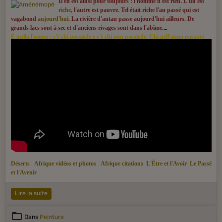
Il en est ainsi pour toujours : l'homme n'est rien. L'un est
riche
, l'autre est pauvre. Tel était riche l'an passé qui est
vagabond
aujourd'hui
. La rivière d'antan passe aujourd'hui ailleurs. De
grands lacs sont à sec et d'anciens rivages sont dans l'abîme.
È nulla l'uomo : c'è chi possiede e c'è chi non possiede. Chi nell'anno passato
era un ricco, ora nell'anno che corre è vagabondo. Perduta è l'acqua che
correva l'anno scorso : oggi è un altro fiume. Rinsecchiscono i mari grandi un
tempo, abissi ora diventano le rive.
Déserts
Afrique vidéos et photos
Afrique citations
L'Être et l'Avoir
Le Passé
et l'Avenir
Lire la suite
Dans
Peinture