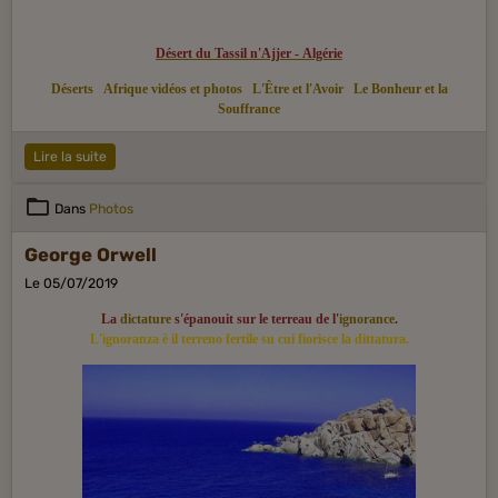
Désert du Tassil n'Ajjer - Algérie
Déserts
Afrique vidéos et photos
L'Être et l'Avoir
Le Bonheur et la
Souffrance
Lire la suite
Dans
Photos
George Orwell
Le 05/07/2019
La
dictature
s'épanouit sur le terreau de l'
ignorance
.
L'ignoranza è il terreno fertile su cui fiorisce la dittatura.