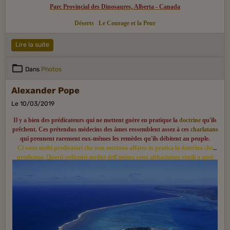
Parc Provincial des Dinosaures, Alberta - Canada
Déserts
Le Courage et la Peur
Lire la suite
Dans
Photos
Alexander Pope
Le 10/03/2019
Il y a bien des prédicateurs qui ne mettent guère en pratique la
doctrine
qu'ils
prêchent. Ces prétendus médecins des âmes ressemblent assez à ces
charlatans
qui prennent rarement eux-mêmes les remèdes qu'ils débitent au peuple.
Ci sono molti predicatori che non mettono affatto in pratica la dottrina che
predicano. Questi sedicenti medici dell'anima sono abbastanza simili a quei
ciarlatani che raramente si curano con gli stessi rimedi che erogano al popolo.