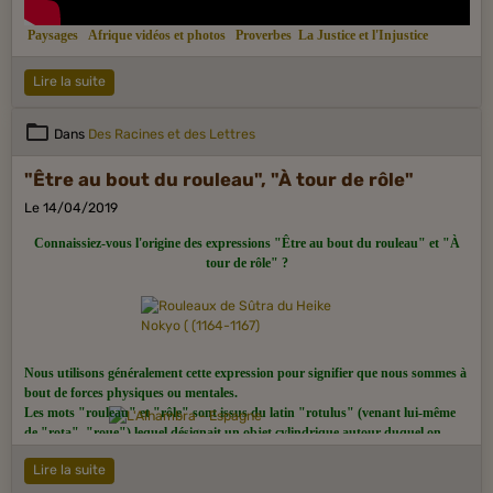
Paysages
Afrique vidéos et photos
Proverbes
La Justice et l'Injustice
Lire la suite
Dans
Des Racines et des Lettres
"Être au bout du rouleau", "À tour de rôle"
Le 14/04/2019
Connaissiez-vous l'origine des expressions "Être au bout du rouleau" et "À
tour de rôle" ?
Nous utilisons généralement cette expression pour signifier que nous sommes à
bout de forces physiques ou mentales.
Les mots "rouleau" et "rôle" sont issus du latin "rotulus" (venant lui-même
de "rota", "roue") lequel désignait un objet cylindrique autour duquel on
enroulait un papyrus ou un parchemin. Le parchemin fut l'unique support
Lire la suite
pour l'écriture utilisé durant le Moyen Âge, jusqu'à ce que le papier fasse son
apparition.