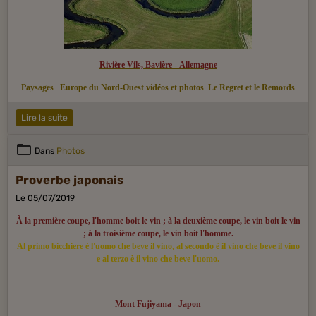
Rivière Vils, Bavière - Allemagne
Paysages
Europe du Nord-Ouest vidéos et photos
Le Regret et le Remords
Lire la suite
Dans
Photos
Proverbe japonais
Le 05/07/2019
À la première coupe, l'homme boit le vin ; à la deuxième coupe, le vin boit le vin
; à la troisième coupe, le vin boit l'homme.
Al primo bicchiere è l'uomo che beve il vino, al secondo è il vino che beve il vino
e al terzo è il vino che beve l'uomo.
Mont Fujiyama - Japon