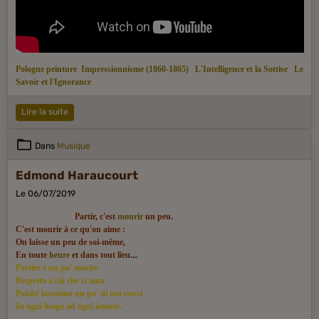
Pologne peinture
Impressionnisme (1860-1865)
L'Intelligence et la Sottise
Le
Savoir et l'Ignorance
Lire la suite
Dans
Musique
Edmond Haraucourt
Le 06/07/2019
Partir, c'est
mourir
un peu.
C'est mourir à ce qu'on aime :
On laisse un peu de soi-même,
En toute
heure
et dans tout lieu.
Partire è un po' morire
Rispetto a ciò che si ama
Poiché lasciamo un po' di noi stessi
In ogni luogo ad ogni istante.