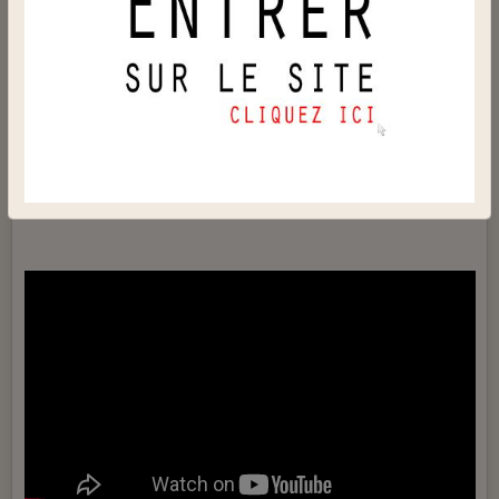
Le 14/04/2019
Quand l'éléphant trébuche, ce sont les fourmis qui en
pâtissent
.
Quando l'elefante inciampa, le formiche patiscono.