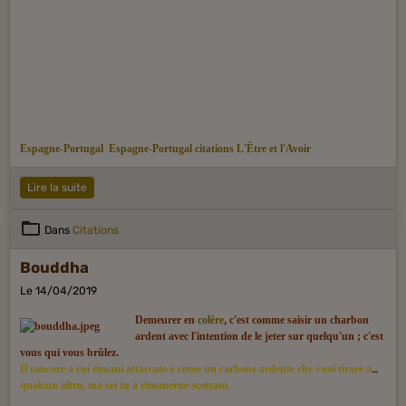
Espagne-Portugal
Espagne-Portugal citations
L'Être et l'Avoir
Lire la suite
Dans
Citations
Bouddha
Le 14/04/2019
Demeurer en
colère
, c'est comme saisir un charbon
ardent avec l'intention de le jeter sur quelqu'un ; c'est
vous qui vous brûlez.
Il rancore a cui rimani attaccato è come un carbone ardente che vuoi tirare a
qualcun altro, ma sei tu a rimanerne scottato.