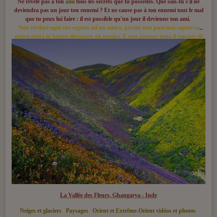
Ne révèle pas à ton
ami
tous les secrets que tu possèdes. Que sais-tu s'il ne
deviendra pas un jour ton ennemi ? Et ne cause pas à ton ennemi tout le mal
que tu peux lui faire : il est possible qu'un jour il devienne ton ami.
Non rivelare ogni tuo segreto ad un amico, perché non puoi mai sapere se
questi potrà in futuro diventare un nemico. E non portare tutto il rancore di
cui sei capace verso un nemico, perché egli potrà un giorno diventarti amico
La Vallée des Fleurs, Ghangarya - Inde
Neiges et glaciers
Paysages
Orient et Extrême-Orient vidéos et photos