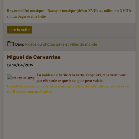
Royaume-Uni musique
Baroque musique (début XVIIe s.- milieu du XVIIIe
s.)
La Sagesse et la Folie
Lire la suite
Dans
Vidéos ou photos pays et villes du monde
Miguel de Cervantes
Le 14/04/2019
La
noblesse
s'hérite et la vertu s'acquiert, et la vertu vaut
par elle seule ce que le sang ne peut valoir.
La nobiltà si eredita ma la virtù si acquista e la virtù sola vale per se stessa ciò
che il sangue non può valere.