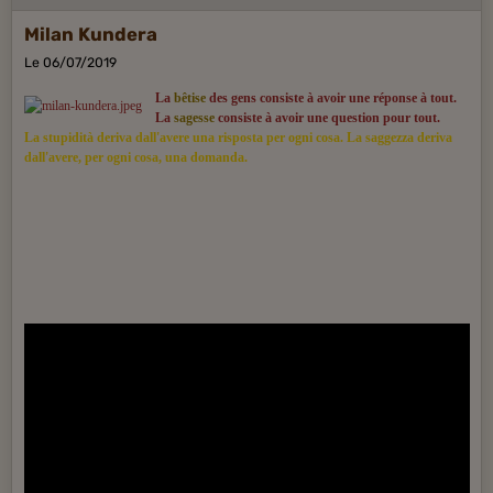
Milan Kundera
Le 06/07/2019
La
bêtise
des gens consiste à avoir une réponse à tout.
La
sagesse
consiste à avoir une question pour tout.
La stupidità deriva dall'avere una risposta per ogni cosa. La saggezza deriva
dall'avere, per ogni cosa, una domanda.