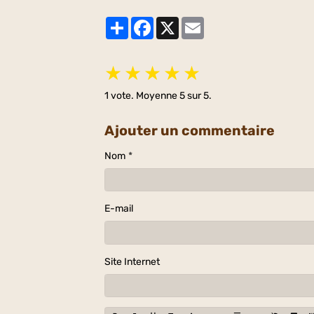
Partager
Facebook
X
Email
★
★
★
★
★
1
vote. Moyenne
5
sur 5.
Ajouter un commentaire
Nom
E-mail
Site Internet