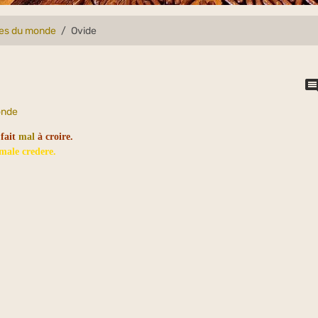
lles du monde
Ovide
onde
 fait
mal
à croire.
 male credere.