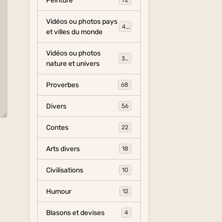
Peinture
72
Vidéos ou photos pays
454
et villes du monde
Vidéos ou photos
325
nature et univers
Proverbes
68
Divers
56
Contes
22
Arts divers
18
Civilisations
10
Humour
12
Blasons et devises
4