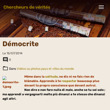
Chercheurs de vérités
Démocrite
Le 15/07/2014
0
Dans
Vidéos ou photos pays et villes du monde
Même dans la
solitude
, ne dis ni ne fais rien de
blâmable. Apprends à te
respecter
beaucoup plus
devant ta propre conscience que devant autrui.
Non dire e non fare nulla di male, anche se tu sei solo ;
ma apprendi a vergognarti molto più dinanzi a te stesso che dinanzi
agli altri.