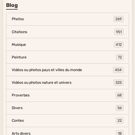
Blog
Photos
269
Citations
951
Musique
412
Peinture
72
Vidéos ou photos pays et villes du monde
454
Vidéos ou photos nature et univers
325
Proverbes
68
Divers
56
Contes
22
Arts divers
18