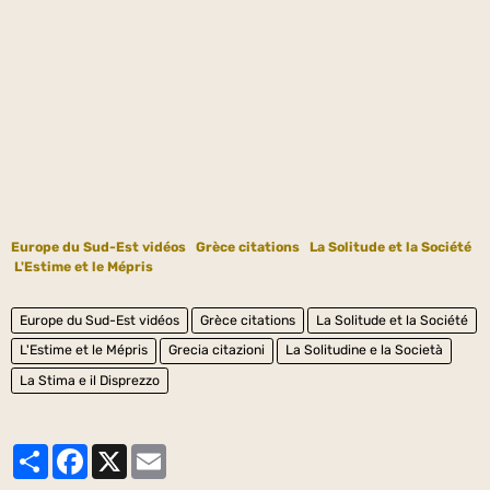
Europe du Sud-Est vidéos
Grèce citations
La Solitude et la Société
L'Estime et le Mépris
Europe du Sud-Est vidéos
Grèce citations
La Solitude et la Société
L'Estime et le Mépris
Grecia citazioni
La Solitudine e la Società
La Stima e il Disprezzo
Partager
Facebook
X
Email