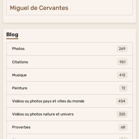
Miguel de Cervantes
Blog
Photos
269
Citations
951
Musique
412
Peinture
72
Vidéos ou photos pays et villes du monde
454
Vidéos ou photos nature et univers
325
Proverbes
68