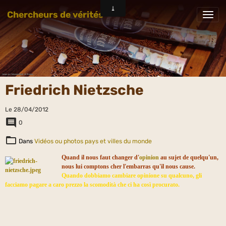
Chercheurs de vérités
Friedrich Nietzsche
Le 28/04/2012
0
Dans
Vidéos ou photos pays et villes du monde
Quand il nous faut changer d'
opinion
au sujet de quelqu'un,
nous lui comptons cher l'embarras qu'il nous cause.
Quando dobbiamo cambiare opinione su qualcuno, gli
facciamo pagare a caro prezzo la scomodità che ci
ha così procurato.