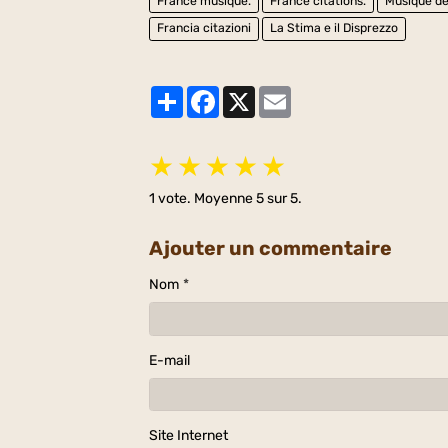
France musique.
France citations.
Musique de 
Francia citazioni
La Stima e il Disprezzo
Partager
Facebook
X
Email
★
★
★
★
★
1
vote. Moyenne
5
sur 5.
Ajouter un commentaire
Nom
E-mail
Site Internet