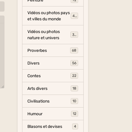
Peinture
72
Vidéos ou photos pays
454
et villes du monde
Vidéos ou photos
325
nature et univers
Proverbes
68
Divers
56
Contes
22
Arts divers
18
Civilisations
10
Humour
12
Blasons et devises
4