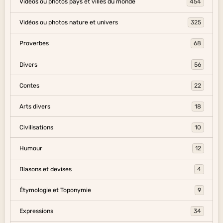
Vidéos ou photos pays et villes du monde
454
Vidéos ou photos nature et univers
325
Proverbes
68
Divers
56
Contes
22
Arts divers
18
Civilisations
10
Humour
12
Blasons et devises
4
Étymologie et Toponymie
9
Expressions
34