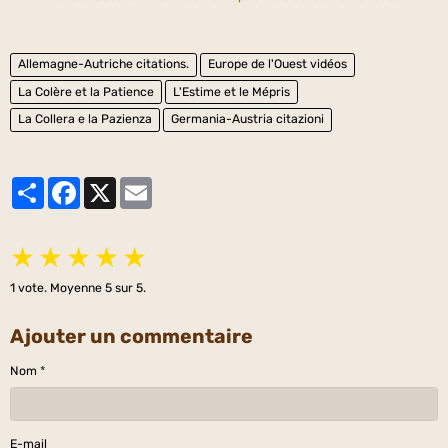
Allemagne-Autriche citations.
Europe de l'Ouest vidéos
La Colère et la Patience
L'Estime et le Mépris
La Collera e la Pazienza
Germania-Austria citazioni
Partager
Facebook
X
Email
★
★
★
★
★
1
vote. Moyenne
5
sur 5.
Ajouter un commentaire
Nom
E-mail