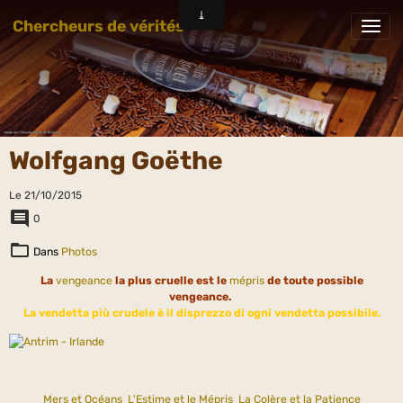
Chercheurs de vérités
Wolfgang Goëthe
Le 21/10/2015
0
Dans
Photos
La
vengeance
la plus cruelle est le
mépris
de toute possible
vengeance.
La vendetta più crudele è il disprezzo di ogni vendetta possibile.
Mers et Océans
L'Estime et le Mépris
La Colère et la Patience