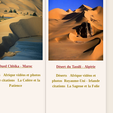
Il problema dei filosofi moderni è
che la loro conclusione è oscura
quanto la loro dimostrazione, o che
essi presentano un risultato il cui
risultato è il caos.
Oued Chbika - Maroc
Désert du Tassili - Algérie
s
Afrique vidéos et photos
Déserts
Afrique vidéos et
e citations
La Colère et la
photos
Royaume-Uni - Irlande
Patience
citations
La Sagesse et la Folie