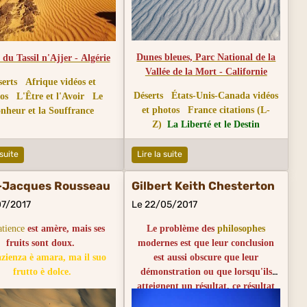
Dunes bleues, Parc National de la
 du Tassil n'Ajjer - Algérie
Vallée de la Mort - Californie
serts
Afrique vidéos et
Déserts
États-Unis-Canada vidéos
os
L'Être et l'Avoir
Le
et photos
France citations (L-
nheur et la Souffrance
Z)
La Liberté et le Destin
 suite
Lire la suite
-Jacques Rousseau
Gilbert Keith Chesterton
07/2017
Le 22/05/2017
atience
est amère, mais ses
Le problème des
philosophes
fruits sont doux.
modernes est que leur conclusion
zienza è amara, ma il suo
est aussi obscure que leur
frutto è dolce.
démonstration ou que lorsqu'ils
atteignent un résultat, ce résultat
est le chaos.