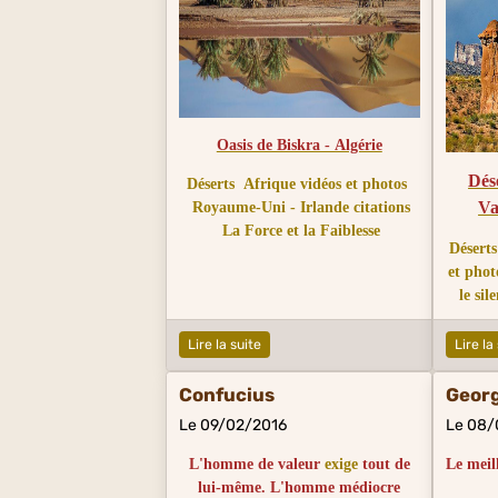
Oasis de Biskra - Algérie
Dés
Déserts
Afrique vidéos et photos
Va
Royaume-Uni - Irlande citations
La Force et la Faiblesse
Déserts
et phot
le sil
Lire la suite
Lire la
Confucius
Geor
Le 09/02/2016
Le 08/
L'homme de valeur
exige
tout de
Le meil
lui-même. L'homme médiocre