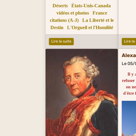
Déserts
États-Unis-Canada
vidéos et photos
France
citations (A-J)
La Liberté et le
Destin
L'Orgueil et l'Humilité
Lire la suite
Lire la
Alex
Le 05/
Il y
refuser
on ne
d'être 
Spesso
la lo
rifiu
costr