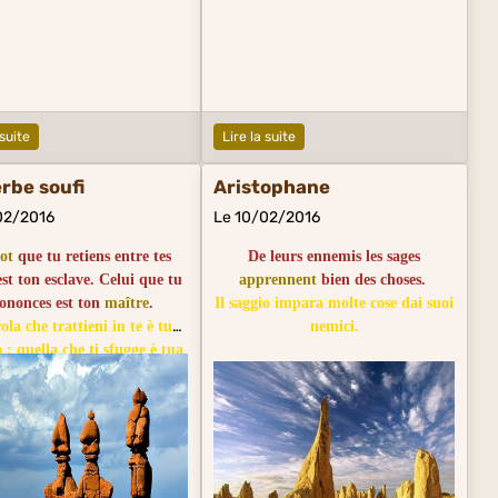
 suite
Lire la suite
rbe soufi
Aristophane
02/2016
Le 10/02/2016
ot
que tu retiens entre tes
De leurs ennemis les sages
est ton esclave. Celui que tu
apprennent
bien des choses.
ononces est ton
maître
.
Il saggio impara molte cose dai suoi
ola che trattieni in te è tua
nemici.
 ; quella che ti sfugge è tua
padrona.