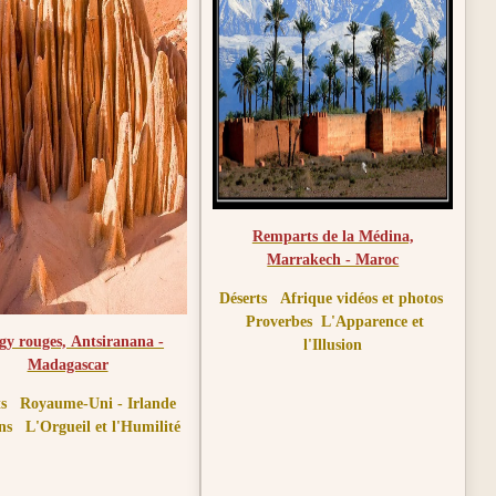
Remparts de la Médina,
Marrakech - Maroc
Déserts
Afrique vidéos et photos
Proverbes
L'Apparence et
gy rouges, Antsiranana -
l'Illusion
Madagascar
s
Royaume-Uni - Irlande
ns
L'Orgueil et l'Humilité