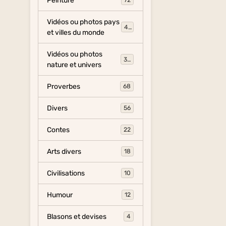
Peinture
72
Vidéos ou photos pays
454
et villes du monde
Vidéos ou photos
325
nature et univers
Proverbes
68
Divers
56
Contes
22
Arts divers
18
Civilisations
10
Humour
12
Blasons et devises
4