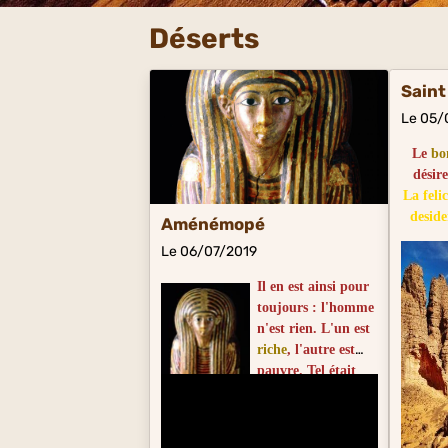
Déserts
Saint
Le 05/
Le
bo
désir
La feli
deside
Aménémopé
Le 06/07/2019
Il en est ainsi pour
toujours : l'homme
n'est rien. L'un est
riche
, l'autre est
pauvre. Tel était
riche l'an passé qui
est vagabond
aujourd'hui
. La
rivière d'antan passe aujourd'hui