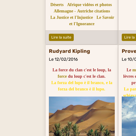
Déserts
Afrique vidéos et photos
Allemagne - Autriche citations
La Justice et l'Injustice
Le Savoir
et l'Ignorance
Lire la suite
Lire la
Rudyard Kipling
Prove
Le 12/02/2016
Le 10/
La force du clan c'est le loup, la
Le
m
force
du loup c'est le clan.
lèvres 
La forza del lupo è il branco, e la
pr
forza del branco è il lupo.
La par
schiava