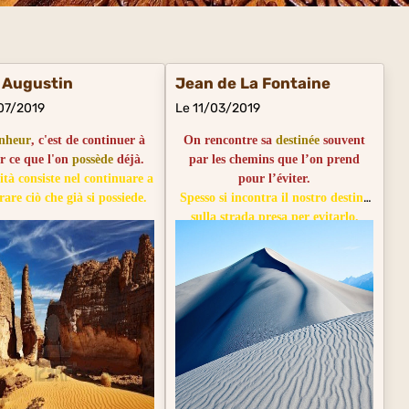
 Augustin
Jean de La Fontaine
07/2019
Le 11/03/2019
nheur
, c'est de continuer à
On rencontre sa
destinée
souvent
er ce que l'on
possède
déjà.
par les chemins que l’on prend
cità consiste nel continuare a
pour l’éviter.
rare ciò che già si possiede.
Spesso si incontra il nostro destino
sulla strada presa per evitarlo.