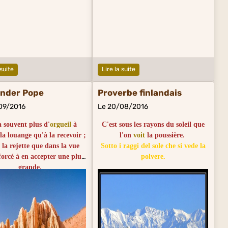
 suite
Lire la suite
ander Pope
Proverbe finlandais
09/2016
Le 20/08/2016
 a souvent plus d'
orgueil
à
C'est sous les rayons du soleil que
 la louange qu'à la recevoir ;
l'on
voit
la poussière.
 la rejette que dans la vue
Sotto i raggi del sole che si vede la
forcé à en accepter une plus
polvere.
grande.
 c'è più orgoglio a rifiutare
de che a riceverla ; non si
ta che nell'ambito di essere
etto ad accettarne una più
grande.