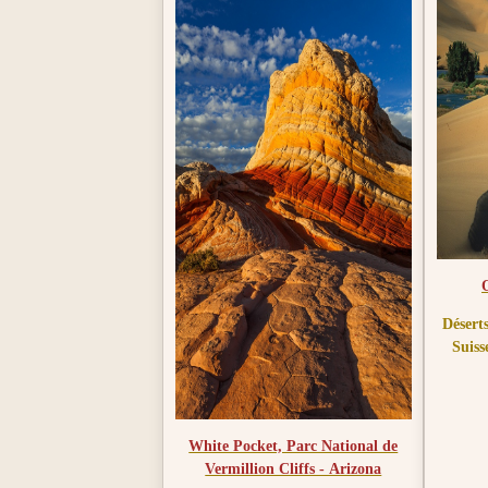
La libertà consiste nel scegliere
tra due schiavitù : l'egoismo e la
coscienza. Colui che sceglie la
coscienza è l'uomo libero.
Désert
Suiss
White Pocket, Parc National de
Vermillion Cliffs - Arizona