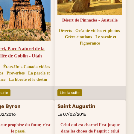
Désert de Pinnacles - Australie
Déserts
Océanie vidéos et photos
Grèce citations
Le savoir et
l'ignorance
ert, Parc Naturel de la
llée de Goblin - Utah
États-Unis-Canada vidéos
os
Proverbes
La parole et
ence
La liberté et le destin
 suite
Lire la suite
ge Byron
Saint Augustin
02/2016
Le 07/02/2016
leur prophète du futur, c'est
Celui qui est charnel l’est jusque
le
passé
.
dans les choses de l’esprit ; celui