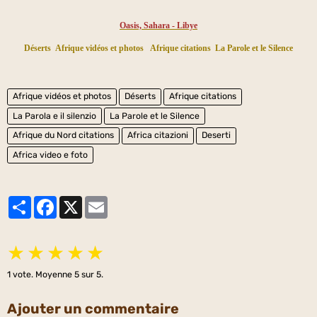
Oasis, Sahara - Libye
Déserts
Afrique vidéos et photos
Afrique citations
La Parole et le Silence
Afrique vidéos et photos
Déserts
Afrique citations
La Parola e il silenzio
La Parole et le Silence
Afrique du Nord citations
Africa citazioni
Deserti
Africa video e foto
Partager
Facebook
X
Email
★
★
★
★
★
1
vote. Moyenne
5
sur 5.
Ajouter un commentaire