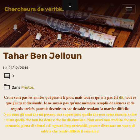
Chercheurs de vérités
Tahar Ben Jelloun
Le 21/12/2014
0
Dans
Photos
Ce ne sont pas les années qui pèsent le plus, mais tout ce qui n'a pas été
dit
, tout ce
que j'ai tu et dissimulé. Je ne savais pas qu'une mémoire remplie de silences et de
regards arrêtés pouvait devenir un sac de sable rendant la marche difficile.
Non sono gli anni che mi pesano, ma soprattutto quello che non sono riuscita a dire
: tutto quello che non ho detto e che ho dissimulato. Non avrei mai creduto che una
memoria, piena di silenzi e di sguardi impenetrabili, potesse diventare un sacco di
sabbia che rende difficile il cammino.