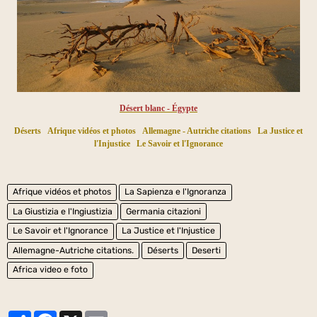
Désert blanc - Égypte
Déserts
Afrique vidéos et photos
Allemagne - Autriche citations
La Justice et
l'Injustice
Le Savoir et l'Ignorance
Afrique vidéos et photos
La Sapienza e l'Ignoranza
La Giustizia e l'Ingiustizia
Germania citazioni
Le Savoir et l'Ignorance
La Justice et l'Injustice
Allemagne-Autriche citations.
Déserts
Deserti
Africa video e foto
Partager
Facebook
X
Email