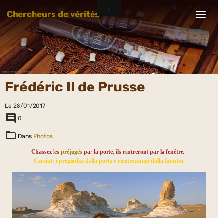
Chercheurs de vérités
Frédéric II de Prusse
Le 28/01/2017
0
Dans
Photos
Chassez les
préjugés
par la porte, ils rentreront par la fenêtre.
Cacciate i pregiudizi dalla porta e rientreranno dalla finestra.