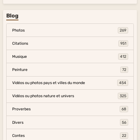
Blog
Photos
269
Citations
951
Musique
412
Peinture
72
Vidéos ou photos pays et villes du monde
454
Vidéos ou photos nature et univers
325
Proverbes
68
Divers
56
Contes
22