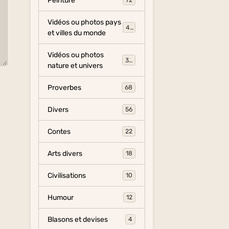
Peinture
72
Vidéos ou photos pays
454
et villes du monde
Vidéos ou photos
325
nature et univers
Proverbes
68
Divers
56
Contes
22
Arts divers
18
Civilisations
10
Humour
12
Blasons et devises
4