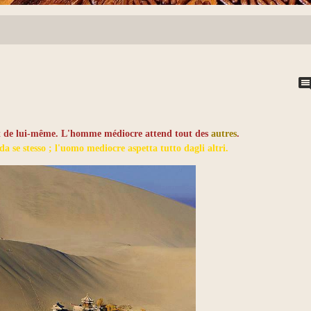
t de lui-même. L'homme médiocre attend tout des
autres
.
a se stesso ; l'uomo mediocre aspetta tutto dagli altri.