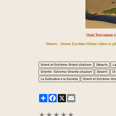
Oasis Yueyaquan (d
Déserts
Orient-Extrême-Orient vidéos et p
Orient et Extrême-Orient citations
Déserts
La
Oriente- Estremo-Oriente citazioni
Deserti
Or
La Solitudine e la Società
Orient et Extrême-Ori
Partager
Facebook
X
Email
★
★
★
★
★