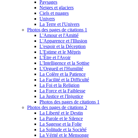
Paysages
Neiges et glaciers
Ciels et nuages
Univers
La Terre et l'Univers
Photos des pages de citations 1
L'Amour et l'Amitié
L'Apparence et l'Illusion
L'espoir et la Déception
L'Estime et le Mépris
L'Être et l'Avoir
L'Intelligence et la Sottise
L'Orgueil et l'Humilité
La Colère et la Patience
La Facilité et la Difficulté
La Foi et la Religion
La Force et la Faiblesse
La Justice et l'Injustice
Photos des pages de citations 1
Photos des pages de citations 2
La Liberté et le Destin
La Parole et le Silence
La Sagesse et la Folie
La Solitude et la Société
La Vérité et le Mensonge