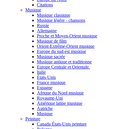
Citations
Musique
Musique classique
Musique légère - chansons
Russie
Allemagne
Proche et Moyen-Orient musique
Musique de film
Orient-Extrême-Orient musique
Europe du sud-est musique
Musique sacrée
Musique antique et traditionne
Europe Centrale et Orientale.
Italie
États-Unis
France musique
Espagne
Afrique du Nord musique
Royaume-Uni
Amérique latine musique
Autriche
Musique
Peinture
Canada États-Unis peinture