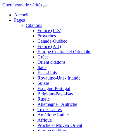
Chercheurs de vérités
Accueil
Pages
Citations
France (L-Z)
Proverbes
Canada-Québec
France (A-J)
Europe Centrale et Orientale.
Grèce
Orient citations
Italie
États-Unis
Royaume-Uni - Irlande
Suisse
Espagne-Portugal
Belgique-Pays-Bas
Russie
Allemagne - Autriche
Textes sacrés
Amérique Latine
Afrique
Proche et Moyen-Orient
Europe du Nord