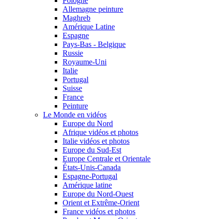
Pologne
Allemagne peinture
Maghreb
Amérique Latine
Espagne
Pays-Bas - Belgique
Russie
Royaume-Uni
Italie
Portugal
Suisse
France
Peinture
Le Monde en vidéos
Europe du Nord
Afrique vidéos et photos
Italie vidéos et photos
Europe du Sud-Est
Europe Centrale et Orientale
États-Unis-Canada
Espagne-Portugal
Amérique latine
Europe du Nord-Ouest
Orient et Extrême-Orient
France vidéos et photos