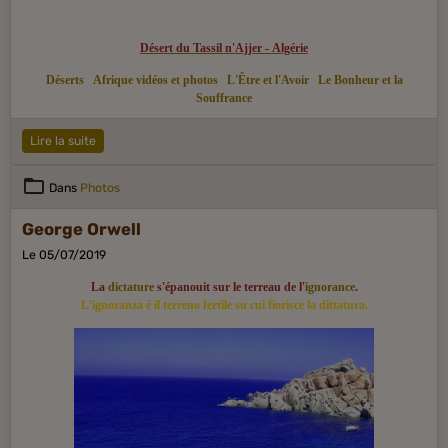
Désert du Tassil n'Ajjer - Algérie
Déserts
Afrique vidéos et photos
L'Être et l'Avoir
Le Bonheur et la
Souffrance
Lire la suite
Dans
Photos
George Orwell
Le 05/07/2019
La
dictature
s'épanouit sur le terreau de l'
ignorance
.
L'ignoranza è il terreno fertile su cui fiorisce la dittatura.