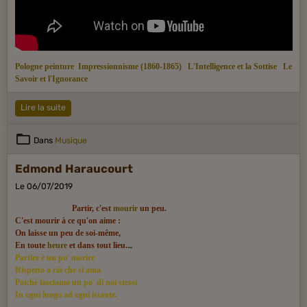
Pologne peinture
Impressionnisme (1860-1865)
L'Intelligence et la Sottise
Le
Savoir et l'Ignorance
Lire la suite
Dans
Musique
Edmond Haraucourt
Le 06/07/2019
Partir, c'est
mourir
un peu.
C'est mourir à ce qu'on aime :
On laisse un peu de soi-même,
En toute
heure
et dans tout lieu.
Partire è un po' morire
Rispetto a ciò che si ama
Poiché lasciamo un po' di noi stessi
In ogni luogo ad ogni istante.