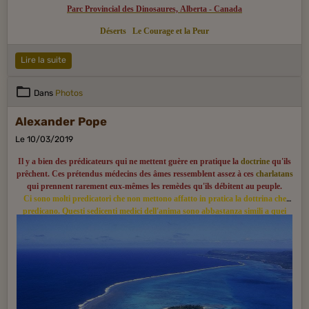
Parc Provincial des Dinosaures, Alberta - Canada
Déserts
Le Courage et la Peur
Lire la suite
Dans
Photos
Alexander Pope
Le 10/03/2019
Il y a bien des prédicateurs qui ne mettent guère en pratique la
doctrine
qu'ils
prêchent. Ces prétendus médecins des âmes ressemblent assez à ces
charlatans
qui prennent rarement eux-mêmes les remèdes qu'ils débitent au peuple.
Ci sono molti predicatori che non mettono affatto in pratica la dottrina che
predicano. Questi sedicenti medici dell'anima sono abbastanza simili a quei
ciarlatani che raramente si curano con gli stessi rimedi che erogano al popolo.