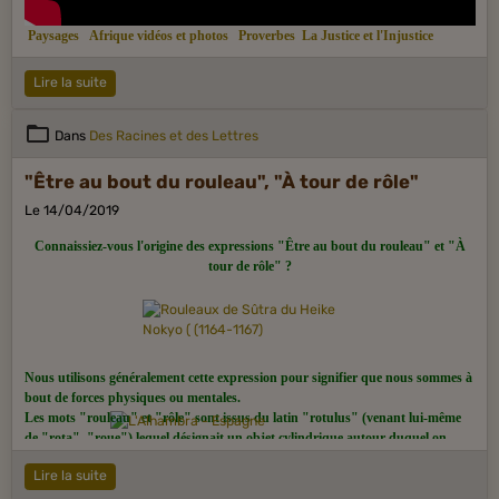
Paysages
Afrique vidéos et photos
Proverbes
La Justice et l'Injustice
Lire la suite
Dans
Des Racines et des Lettres
"Être au bout du rouleau", "À tour de rôle"
Le 14/04/2019
Connaissiez-vous l'origine des expressions "Être au bout du rouleau" et "À
tour de rôle" ?
Nous utilisons généralement cette expression pour signifier que nous sommes à
bout de forces physiques ou mentales.
Les mots "rouleau" et "rôle" sont issus du latin "rotulus" (venant lui-même
de "rota", "roue") lequel désignait un objet cylindrique autour duquel on
enroulait un papyrus ou un parchemin. Le parchemin fut l'unique support
Lire la suite
pour l'écriture utilisé durant le Moyen Âge, jusqu'à ce que le papier fasse son
apparition.