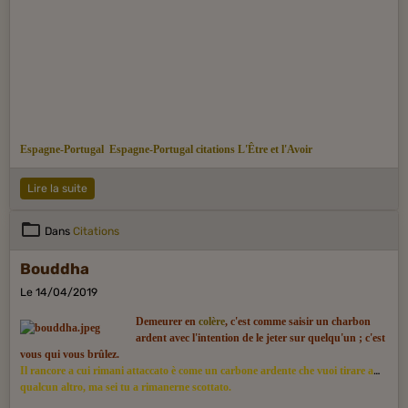
Espagne-Portugal
Espagne-Portugal citations
L'Être et l'Avoir
Lire la suite
Dans
Citations
Bouddha
Le 14/04/2019
Demeurer en
colère
, c'est comme saisir un charbon
ardent avec l'intention de le jeter sur quelqu'un ; c'est
vous qui vous brûlez.
Il rancore a cui rimani attaccato è come un carbone ardente che vuoi tirare a
qualcun altro, ma sei tu a rimanerne scottato.