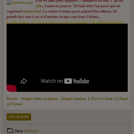
Il en est ainsi pour toujours : l'homme n'est rien. L'un est
riche
, l'autre est pauvre. Tel était riche l'an passé qui est
vagabond
aujourd'hui
. La rivière d'antan passe aujourd'hui ailleurs. De
grands lacs sont à sec et d'anciens rivages sont dans l'abîme.
È nulla l'uomo : c'è chi possiede e c'è chi non possiede. Chi nell'anno passato
era un ricco, ora nell'anno che corre è vagabondo. Perduta è l'acqua che
correva l'anno scorso : oggi è un altro fiume. Rinsecchiscono i mari grandi un
tempo, abissi ora diventano le rive.
Déserts
Afrique vidéos et photos
Afrique citations
L'Être et l'Avoir
Le Passé
et l'Avenir
Lire la suite
Dans
Peinture