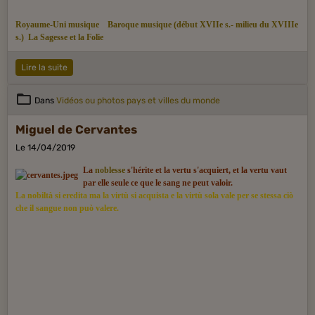
Royaume-Uni musique
Baroque musique (début XVIIe s.- milieu du XVIIIe
s.)
La Sagesse et la Folie
Lire la suite
Dans
Vidéos ou photos pays et villes du monde
Miguel de Cervantes
Le 14/04/2019
La
noblesse
s'hérite et la vertu s'acquiert, et la vertu vaut
par elle seule ce que le sang ne peut valoir.
La nobiltà si eredita ma la virtù si acquista e la virtù sola vale per se stessa ciò
che il sangue non può valere.