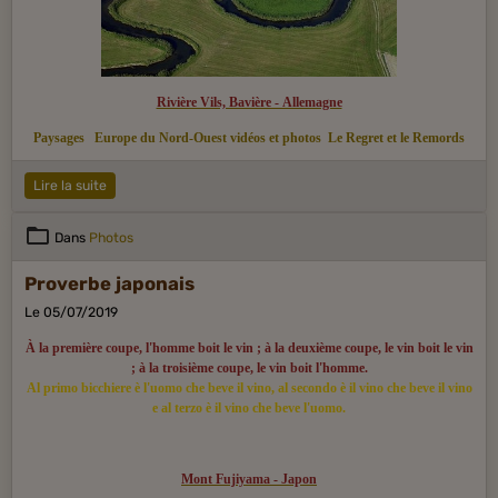
Rivière Vils, Bavière - Allemagne
Paysages
Europe du Nord-Ouest vidéos et photos
Le Regret et le Remords
Lire la suite
Dans
Photos
Proverbe japonais
Le 05/07/2019
À la première coupe, l'homme boit le vin ; à la deuxième coupe, le vin boit le vin
; à la troisième coupe, le vin boit l'homme.
Al primo bicchiere è l'uomo che beve il vino, al secondo è il vino che beve il vino
e al terzo è il vino che beve l'uomo.
Mont Fujiyama - Japon