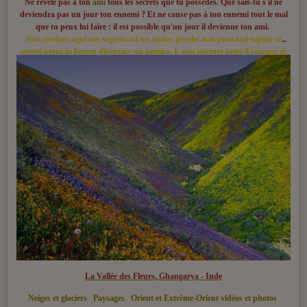
Ne révèle pas à ton
ami
tous les secrets que tu possèdes. Que sais-tu s'il ne
deviendra pas un jour ton ennemi ? Et ne cause pas à ton ennemi tout le mal
que tu peux lui faire : il est possible qu'un jour il devienne ton ami.
Non rivelare ogni tuo segreto ad un amico, perché non puoi mai sapere se
questi potrà in futuro diventare un nemico. E non portare tutto il rancore di
cui sei capace verso un nemico, perché egli potrà un giorno diventarti amico
La Vallée des Fleurs, Ghangarya - Inde
Neiges et glaciers
Paysages
Orient et Extrême-Orient vidéos et photos