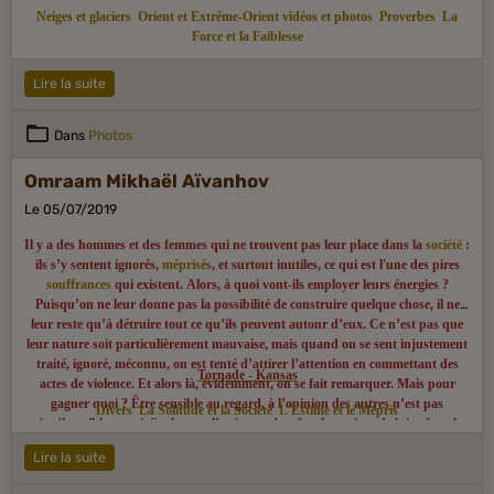
Neiges et glaciers
Orient et Extrême-Orient vidéos et photos
Proverbes
La
Force et la Faiblesse
Lire la suite
Dans
Photos
Omraam Mikhaël Aïvanhov
Le 05/07/2019
Il y a des hommes et des femmes qui ne trouvent pas leur place dans la
société
:
ils s’y sentent ignorés,
méprisés
, et surtout inutiles, ce qui est l'une des pires
souffrances
qui existent. Alors, à quoi vont-ils employer leurs énergies ?
Puisqu’on ne leur donne pas la possibilité de construire quelque chose, il ne
leur reste qu’à détruire tout ce qu’ils peuvent autour d’eux. Ce n’est pas que
leur nature soit particulièrement mauvaise, mais quand on se sent injustement
traité, ignoré, méconnu, on est tenté d’attirer l’attention en commettant des
Tornade - Kansas
actes de violence. Et alors là, évidemment, on se fait remarquer. Mais pour
gagner quoi ? Être sensible au regard, à l’opinion des autres n’est pas
Divers
La Solitude et la Société
L'Estime et le Mépris
répréhensible en soi. Seulement l’estime qu’un être humain a de lui-même, le
sens de sa propre valeur ne doit jamais dépendre de ce regard, de cette opinion,
Lire la suite
mais de la conscience du travail qu’il fait dans le secret de son cœur pour le
bien du monde entier. Donc, même si la société ne semble pas avoir besoin de