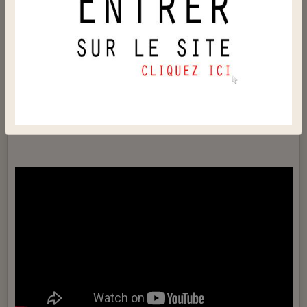
Le 14/04/2019
Quand l'éléphant trébuche, ce sont les fourmis qui en
pâtissent
.
Quando l'elefante inciampa, le formiche patiscono.