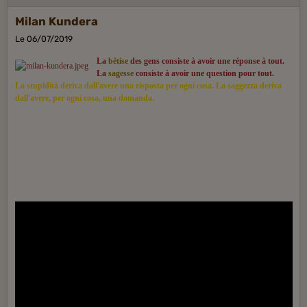
Milan Kundera
Le 06/07/2019
La
bêtise
des gens consiste à avoir une réponse à tout.
La
sagesse
consiste à avoir une question pour tout.
La stupidità deriva dall'avere una risposta per ogni cosa. La saggezza deriva
dall'avere, per ogni cosa, una domanda.