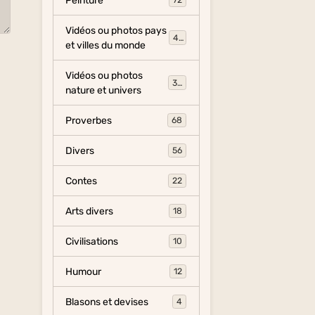
Peinture
72
Vidéos ou photos pays
454
et villes du monde
Vidéos ou photos
325
nature et univers
Proverbes
68
Divers
56
Contes
22
Arts divers
18
Civilisations
10
Humour
12
Blasons et devises
4