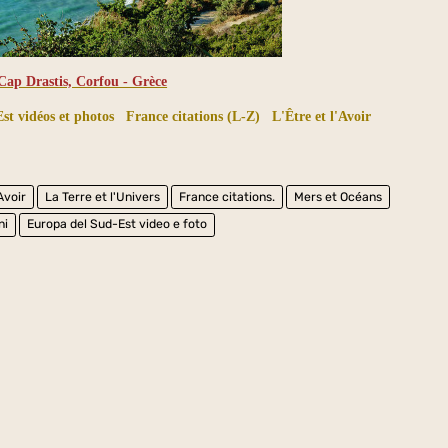
Cap Drastis, Corfou - Grèce
t vidéos et photos
France citations (L-Z)
L'Être et l'Avoir
'Avoir
La Terre et l'Univers
France citations.
Mers et Océans
ni
Europa del Sud-Est video e foto