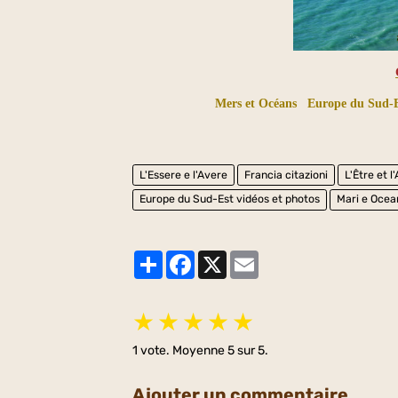
Mers et Océans
Europe du Sud-Es
L'Essere e l'Avere
Francia citazioni
L'Être et l
Europe du Sud-Est vidéos et photos
Mari e Ocea
Partager
Facebook
X
Email
★
★
★
★
★
1
vote. Moyenne
5
sur 5.
Ajouter un commentaire