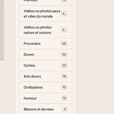
Peinture
72
Vidéos ou photos pays
454
et villes du monde
Vidéos ou photos
325
nature et univers
Proverbes
68
Divers
56
Contes
22
Arts divers
18
Civilisations
10
Humour
12
Blasons et devises
4