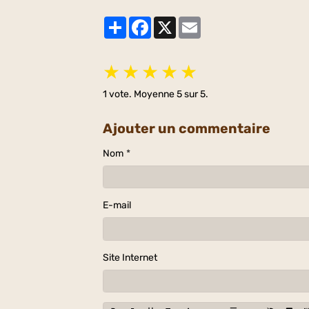
Partager
Facebook
X
Email
★
★
★
★
★
1
vote. Moyenne
5
sur 5.
Ajouter un commentaire
Nom
E-mail
Site Internet