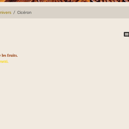
univers
Cicéron
 les fruits.
rutti.