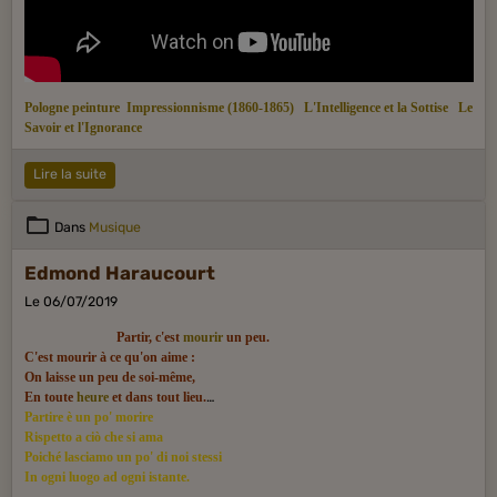
Pologne peinture
Impressionnisme (1860-1865)
L'Intelligence et la Sottise
Le
Savoir et l'Ignorance
Lire la suite
Dans
Musique
Edmond Haraucourt
Le 06/07/2019
Partir, c'est
mourir
un peu.
C'est mourir à ce qu'on aime :
On laisse un peu de soi-même,
En toute
heure
et dans tout lieu.
Partire è un po' morire
Rispetto a ciò che si ama
Poiché lasciamo un po' di noi stessi
In ogni luogo ad ogni istante.