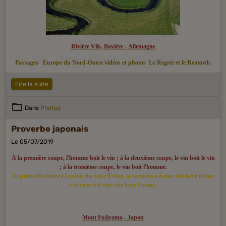
Rivière Vils, Bavière - Allemagne
Paysages
Europe du Nord-Ouest vidéos et photos
Le Regret et le Remords
Lire la suite
Dans
Photos
Proverbe japonais
Le 05/07/2019
À la première coupe, l'homme boit le vin ; à la deuxième coupe, le vin boit le vin
; à la troisième coupe, le vin boit l'homme.
Al primo bicchiere è l'uomo che beve il vino, al secondo è il vino che beve il vino
e al terzo è il vino che beve l'uomo.
Mont Fujiyama - Japon