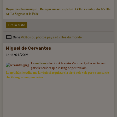
Royaume-Uni musique
Baroque musique (début XVIIe s.- milieu du XVIIIe
s.)
La Sagesse et la Folie
Lire la suite
Dans
Vidéos ou photos pays et villes du monde
Miguel de Cervantes
Le 14/04/2019
La
noblesse
s'hérite et la vertu s'acquiert, et la vertu vaut
par elle seule ce que le sang ne peut valoir.
La nobiltà si eredita ma la virtù si acquista e la virtù sola vale per se stessa ciò
che il sangue non può valere.