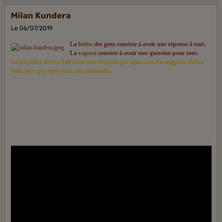
Milan Kundera
Le 06/07/2019
La
bêtise
des gens consiste à avoir une réponse à tout.
La
sagesse
consiste à avoir une question pour tout.
La stupidità deriva dall'avere una risposta per ogni cosa. La saggezza deriva
dall'avere, per ogni cosa, una domanda.