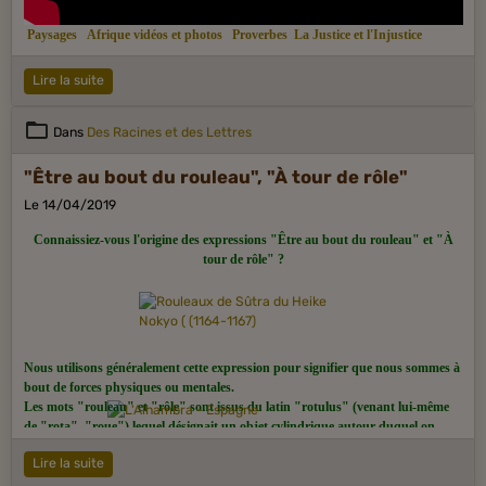
Paysages
Afrique vidéos et photos
Proverbes
La Justice et l'Injustice
Lire la suite
Dans
Des Racines et des Lettres
"Être au bout du rouleau", "À tour de rôle"
Le 14/04/2019
Connaissiez-vous l'origine des expressions "Être au bout du rouleau" et "À
tour de rôle" ?
Nous utilisons généralement cette expression pour signifier que nous sommes à
bout de forces physiques ou mentales.
Les mots "rouleau" et "rôle" sont issus du latin "rotulus" (venant lui-même
de "rota", "roue") lequel désignait un objet cylindrique autour duquel on
enroulait un papyrus ou un parchemin. Le parchemin fut l'unique support
Lire la suite
pour l'écriture utilisé durant le Moyen Âge, jusqu'à ce que le papier fasse son
apparition.