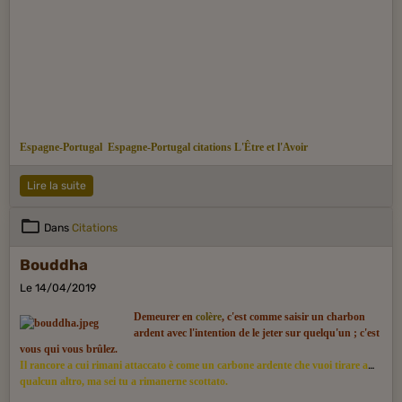
Espagne-Portugal
Espagne-Portugal citations
L'Être et l'Avoir
Lire la suite
Dans
Citations
Bouddha
Le 14/04/2019
Demeurer en
colère
, c'est comme saisir un charbon
ardent avec l'intention de le jeter sur quelqu'un ; c'est
vous qui vous brûlez.
Il rancore a cui rimani attaccato è come un carbone ardente che vuoi tirare a
qualcun altro, ma sei tu a rimanerne scottato.