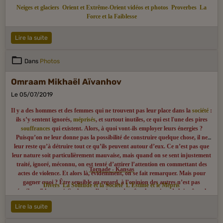
Neiges et glaciers
Orient et Extrême-Orient vidéos et photos
Proverbes
La
Force et la Faiblesse
Lire la suite
Dans
Photos
Omraam Mikhaël Aïvanhov
Le 05/07/2019
Il y a des hommes et des femmes qui ne trouvent pas leur place dans la
société
:
ils s’y sentent ignorés,
méprisés
, et surtout inutiles, ce qui est l'une des pires
souffrances
qui existent. Alors, à quoi vont-ils employer leurs énergies ?
Puisqu’on ne leur donne pas la possibilité de construire quelque chose, il ne
leur reste qu’à détruire tout ce qu’ils peuvent autour d’eux. Ce n’est pas que
leur nature soit particulièrement mauvaise, mais quand on se sent injustement
traité, ignoré, méconnu, on est tenté d’attirer l’attention en commettant des
Tornade - Kansas
actes de violence. Et alors là, évidemment, on se fait remarquer. Mais pour
gagner quoi ? Être sensible au regard, à l’opinion des autres n’est pas
Divers
La Solitude et la Société
L'Estime et le Mépris
répréhensible en soi. Seulement l’estime qu’un être humain a de lui-même, le
sens de sa propre valeur ne doit jamais dépendre de ce regard, de cette opinion,
Lire la suite
mais de la conscience du travail qu’il fait dans le secret de son cœur pour le
bien du monde entier. Donc, même si la société ne semble pas avoir besoin de