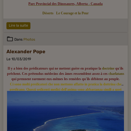
Parc Provincial des Dinosaures, Alberta - Canada
Déserts
Le Courage et la Peur
Lire la suite
Dans
Photos
Alexander Pope
Le 10/03/2019
Il y a bien des prédicateurs qui ne mettent guère en pratique la
doctrine
qu'ils
prêchent. Ces prétendus médecins des âmes ressemblent assez à ces
charlatans
qui prennent rarement eux-mêmes les remèdes qu'ils débitent au peuple.
Ci sono molti predicatori che non mettono affatto in pratica la dottrina che
predicano. Questi sedicenti medici dell'anima sono abbastanza simili a quei
ciarlatani che raramente si curano con gli stessi rimedi che erogano al popolo.