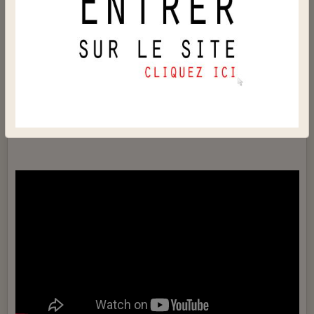
Le 14/04/2019
Quand l'éléphant trébuche, ce sont les fourmis qui en
pâtissent
.
Quando l'elefante inciampa, le formiche patiscono.