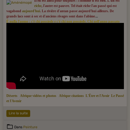
Il en est ainsi pour toujours : l'homme n'est rien. L'un est
riche
, l'autre est pauvre. Tel était riche l'an passé qui est
vagabond
aujourd'hui
. La rivière d'antan passe aujourd'hui ailleurs. De
grands lacs sont à sec et d'anciens rivages sont dans l'abîme.
È nulla l'uomo : c'è chi possiede e c'è chi non possiede. Chi nell'anno passato
era un ricco, ora nell'anno che corre è vagabondo. Perduta è l'acqua che
correva l'anno scorso : oggi è un altro fiume. Rinsecchiscono i mari grandi un
tempo, abissi ora diventano le rive.
Déserts
Afrique vidéos et photos
Afrique citations
L'Être et l'Avoir
Le Passé
et l'Avenir
Lire la suite
Dans
Peinture