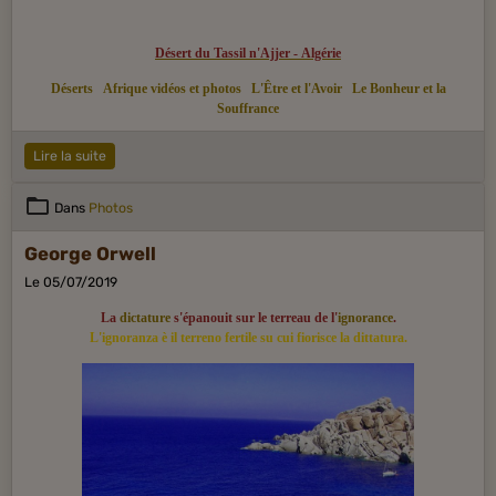
Désert du Tassil n'Ajjer - Algérie
Déserts
Afrique vidéos et photos
L'Être et l'Avoir
Le Bonheur et la
Souffrance
Lire la suite
Dans
Photos
George Orwell
Le 05/07/2019
La
dictature
s'épanouit sur le terreau de l'
ignorance
.
L'ignoranza è il terreno fertile su cui fiorisce la dittatura.