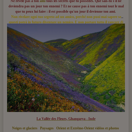
Ne révèle pas à ton
ami
tous les secrets que tu possèdes. Que sais-tu s'il ne
deviendra pas un jour ton ennemi ? Et ne cause pas à ton ennemi tout le mal
que tu peux lui faire : il est possible qu'un jour il devienne ton ami.
Non rivelare ogni tuo segreto ad un amico, perché non puoi mai sapere se
questi potrà in futuro diventare un nemico. E non portare tutto il rancore di
cui sei capace verso un nemico, perché egli potrà un giorno diventarti amico
La Vallée des Fleurs, Ghangarya - Inde
Neiges et glaciers
Paysages
Orient et Extrême-Orient vidéos et photos