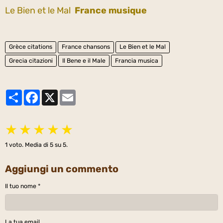
Le Bien et le Mal
France musique
Grèce citations
France chansons
Le Bien et le Mal
Grecia citazioni
Il Bene e il Male
Francia musica
Partager
Facebook
X
Email
★
★
★
★
★
1
voto. Media di
5
su 5.
Aggiungi un commento
Il tuo nome
La tua email