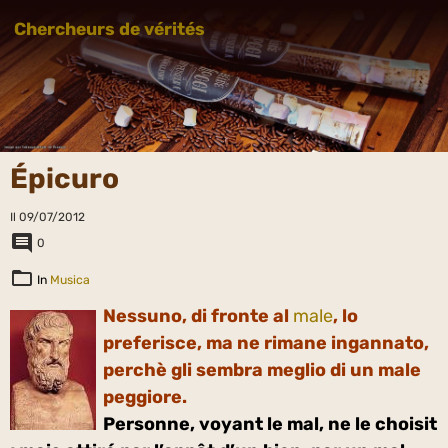
Chercheurs de vérités
Épicuro
Il 09/07/2012
0
In
Musica
Nessuno, di fronte al
male
, lo
preferisce, ma ne rimane ingannato,
perchè gli sembra meglio di un male
peggiore.
Personne, voyant le mal, ne le choisit