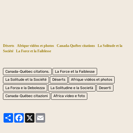
Déserts
Afrique vidéos et photos
Canada-Québec citations
La Solitude et la
Société
La Force et la Faiblesse
Canada-Québec citations.
La Force et la Faiblesse
La Solitude et la Société
Déserts
Afrique vidéos et photos
La Forza e la Debolezza
La Solitudine e la Società
Deserti
Canada-Québec citazioni
Africa video e foto
Partager
Facebook
X
Email