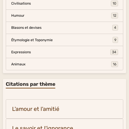
Civilisations
10
Humour
12
Blasons et devises
4
Étymologie et Toponymie
9
Expressions
34
Animaux
16
Citations par thème
L'amour et l'amitié
Le savoir et l'ignorance