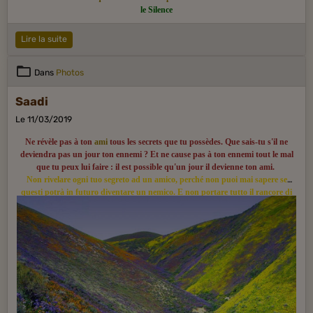
puis se propagera en Occident.
le Silence
Lire la suite
Dans
Photos
Saadi
Le 11/03/2019
Ne révèle pas à ton
ami
tous les secrets que tu possèdes. Que sais-tu s'il ne
deviendra pas un jour ton ennemi ? Et ne cause pas à ton ennemi tout le mal
que tu peux lui faire : il est possible qu'un jour il devienne ton ami.
Non rivelare ogni tuo segreto ad un amico, perché non puoi mai sapere se
questi potrà in futuro diventare un nemico. E non portare tutto il rancore di
cui sei capace verso un nemico, perché egli potrà un giorno diventarti amico