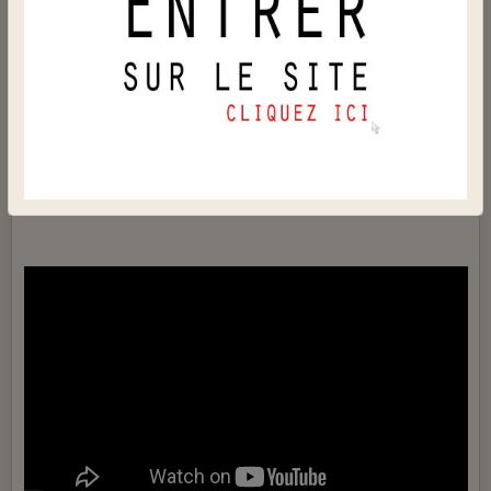
Le 14/04/2019
Quand l'éléphant trébuche, ce sont les fourmis qui en
pâtissent
.
Quando l'elefante inciampa, le formiche patiscono.