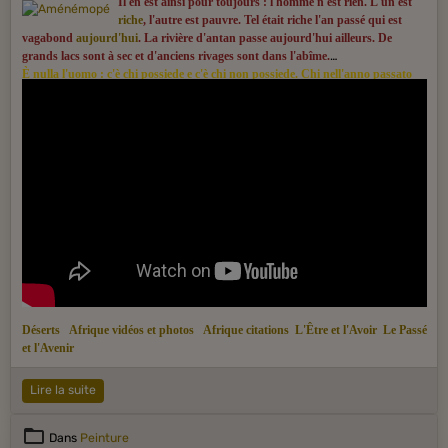
Il en est ainsi pour toujours : l'homme n'est rien. L'un est
riche
, l'autre est pauvre. Tel était riche l'an passé qui est
vagabond
aujourd'hui
. La rivière d'antan passe aujourd'hui ailleurs. De
grands lacs sont à sec et d'anciens rivages sont dans l'abîme.
È nulla l'uomo : c'è chi possiede e c'è chi non possiede. Chi nell'anno passato
era un ricco, ora nell'anno che corre è vagabondo. Perduta è l'acqua che
correva l'anno scorso : oggi è un altro fiume. Rinsecchiscono i mari grandi un
tempo, abissi ora diventano le rive.
Déserts
Afrique vidéos et photos
Afrique citations
L'Être et l'Avoir
Le Passé
et l'Avenir
Lire la suite
Dans
Peinture