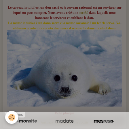
Le cerveau intuitif est un don sacré et le cerveau rationnel est un serviteur sur
lequel on peut compter. Nous avons créé une
société
dans laquelle nous
honorons le serviteur et oublions le don.
La mente intuitiva è un dono sacro e la mente razionale è un fedele servo. Noi
abbiamo creato una società che onora il servo e ha dimenticato il dono.
Bébé phoque
SPONSORS
Animaux
La Solitude et la Société