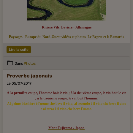
Rivière Vils, Bavière - Allemagne
Paysages
Europe du Nord-Ouest vidéos et photos
Le Regret et le Remords
Lire la suite
Dans
Photos
Proverbe japonais
Le 05/07/2019
À la première coupe, l'homme boit le vin ; à la deuxième coupe, le vin boit le vin
; à la troisième coupe, le vin boit l'homme.
Al primo bicchiere è l'uomo che beve il vino, al secondo è il vino che beve il vino
e al terzo è il vino che beve l'uomo.
Mont Fujiyama - Japon