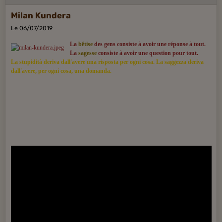
Milan Kundera
Le 06/07/2019
La
bêtise
des gens consiste à avoir une réponse à tout.
La
sagesse
consiste à avoir une question pour tout.
La stupidità deriva dall'avere una risposta per ogni cosa. La saggezza deriva
dall'avere, per ogni cosa, una domanda.