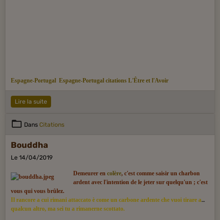
Espagne-Portugal
Espagne-Portugal citations
L'Être et l'Avoir
Lire la suite
Dans
Citations
Bouddha
Le 14/04/2019
Demeurer en
colère
, c'est comme saisir un charbon
ardent avec l'intention de le jeter sur quelqu'un ; c'est
vous qui vous brûlez.
Il rancore a cui rimani attaccato è come un carbone ardente che vuoi tirare a
qualcun altro, ma sei tu a rimanerne scottato.