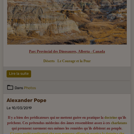
Parc Provincial des Dinosaures, Alberta - Canada
Déserts
Le Courage et la Peur
Lire la suite
Dans
Photos
Alexander Pope
Le 10/03/2019
Il y a bien des prédicateurs qui ne mettent guère en pratique la
doctrine
qu'ils
prêchent. Ces prétendus médecins des âmes ressemblent assez à ces
charlatans
qui prennent rarement eux-mêmes les remèdes qu'ils débitent au peuple.
Ci sono molti predicatori che non mettono affatto in pratica la dottrina che