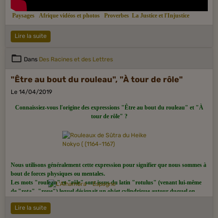
Paysages
Afrique vidéos et photos
Proverbes
La Justice et l'Injustice
Lire la suite
Dans
Des Racines et des Lettres
"Être au bout du rouleau", "À tour de rôle"
Le 14/04/2019
Connaissiez-vous l'origine des expressions "Être au bout du rouleau" et "À
tour de rôle" ?
Nous utilisons généralement cette expression pour signifier que nous sommes à
bout de forces physiques ou mentales.
Les mots "rouleau" et "rôle" sont issus du latin "rotulus" (venant lui-même
de "rota", "roue") lequel désignait un objet cylindrique autour duquel on
enroulait un papyrus ou un parchemin. Le parchemin fut l'unique support
Lire la suite
pour l'écriture utilisé durant le Moyen Âge, jusqu'à ce que le papier fasse son
apparition.