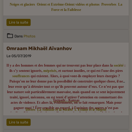
Neiges et glaciers
Orient et Extrême-Orient vidéos et photos
Proverbes
La
Force et la Faiblesse
Lire la suite
Dans
Photos
Omraam Mikhaël Aïvanhov
Le 05/07/2019
Il y a des hommes et des femmes qui ne trouvent pas leur place dans la
société
:
ils s’y sentent ignorés,
méprisés
, et surtout inutiles, ce qui est l'une des pires
souffrances
qui existent. Alors, à quoi vont-ils employer leurs énergies ?
Puisqu’on ne leur donne pas la possibilité de construire quelque chose, il ne
leur reste qu’à détruire tout ce qu’ils peuvent autour d’eux. Ce n’est pas que
leur nature soit particulièrement mauvaise, mais quand on se sent injustement
traité, ignoré, méconnu, on est tenté d’attirer l’attention en commettant des
Tornade - Kansas
actes de violence. Et alors là, évidemment, on se fait remarquer. Mais pour
gagner quoi ? Être sensible au regard, à l’opinion des autres n’est pas
Divers
La Solitude et la Société
L'Estime et le Mépris
répréhensible en soi. Seulement l’estime qu’un être humain a de lui-même, le
sens de sa propre valeur ne doit jamais dépendre de ce regard, de cette opinion,
Lire la suite
mais de la conscience du travail qu’il fait dans le secret de son cœur pour le
bien du monde entier. Donc, même si la société ne semble pas avoir besoin de