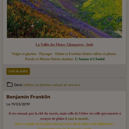
La Vallée des Fleurs, Ghangarya - Inde
Neiges et glaciers
Paysages
Orient et Extrême-Orient vidéos et photos
Proche et Moyen-Orient citations
L'Amour et l'Amitié
Lire la suite
Dans
Vidéos ou photos nature et univers
Benjamin Franklin
Le 11/03/2019
Je ne connais pas la clef du succès, mais celle de l'échec est celle qui consiste à
essayer de plaire à
tout le monde
.
Non so quale sia la chiave del successo, ma la chiave del fallimento è
sicuramente cercare di piacere a tutti.