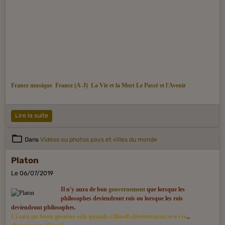
France musique
France (A-J)
La Vie et la Mort
Le Passé
et l'Avenir
Lire la suite
Dans
Vidéos ou photos pays et villes du monde
Platon
Le 06/07/2019
Il n'y aura de bon
gouvernement
que lorsque les
philosophes deviendront rois ou lorsque les rois
deviendront philosophes.
Ci sarà un buon governo solo quando i filosofi diventeranno re o i re