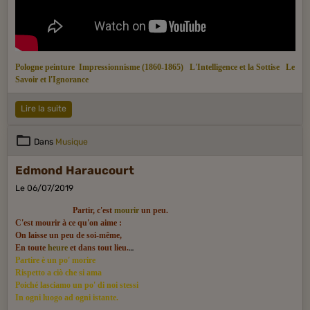
Pologne peinture
Impressionnisme (1860-1865)
L'Intelligence et la Sottise
Le
Savoir et l'Ignorance
Lire la suite
Dans
Musique
Edmond Haraucourt
Le 06/07/2019
Partir, c'est
mourir
un peu.
C'est mourir à ce qu'on aime :
On laisse un peu de soi-même,
En toute
heure
et dans tout lieu.
Partire è un po' morire
Rispetto a ciò che si ama
Poiché lasciamo un po' di noi stessi
In ogni luogo ad ogni istante.