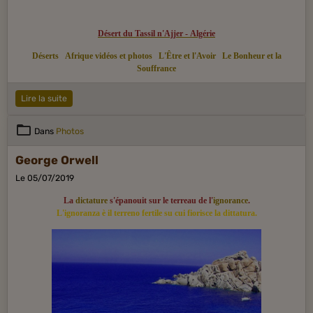
Désert du Tassil n'Ajjer - Algérie
Déserts
Afrique vidéos et photos
L'Être et l'Avoir
Le Bonheur et la
Souffrance
Lire la suite
Dans
Photos
George Orwell
Le 05/07/2019
La
dictature
s'épanouit sur le terreau de l'
ignorance
.
L'ignoranza è il terreno fertile su cui fiorisce la dittatura.