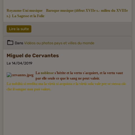
Royaume-Uni musique
Baroque musique (début XVIIe s.- milieu du XVIIIe
s.)
La Sagesse et la Folie
Lire la suite
Dans
Vidéos ou photos pays et villes du monde
Miguel de Cervantes
Le 14/04/2019
La
noblesse
s'hérite et la vertu s'acquiert, et la vertu vaut
par elle seule ce que le sang ne peut valoir.
La nobiltà si eredita ma la virtù si acquista e la virtù sola vale per se stessa ciò
che il sangue non può valere.