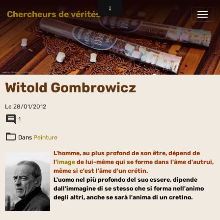
Chercheurs de vérités
Witold Gombrowicz
Le 28/01/2012
1
Dans
Peinture
L'homme, au plus profond de son être, dépend de
l'
image
de lui-même qui se forme dans l'âme d'autrui,
même si c'est l'âme d'un crétin.
L'uomo nel più profondo del suo essere, dipende
dall'immagine di se stesso che si forma nell'animo
degli altri, anche se sarà l'anima di un cretino.