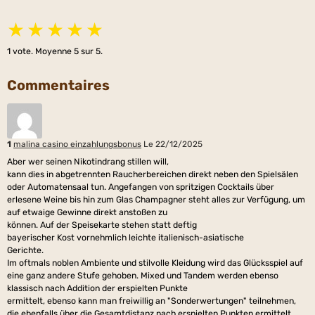
★
★
★
★
★
1
vote. Moyenne
5
sur 5.
Commentaires
1
malina casino einzahlungsbonus
Le 22/12/2025
Aber wer seinen Nikotindrang stillen will,
kann dies in abgetrennten Raucherbereichen direkt neben den Spielsälen
oder Automatensaal tun. Angefangen von spritzigen Cocktails über
erlesene Weine bis hin zum Glas Champagner steht alles zur Verfügung, um
auf etwaige Gewinne direkt anstoßen zu
können. Auf der Speisekarte stehen statt deftig
bayerischer Kost vornehmlich leichte italienisch-asiatische
Gerichte.
Im oftmals noblen Ambiente und stilvolle Kleidung wird das Glücksspiel auf
eine ganz andere Stufe gehoben. Mixed und Tandem werden ebenso
klassisch nach Addition der erspielten Punkte
ermittelt, ebenso kann man freiwillig an "Sonderwertungen" teilnehmen,
die ebenfalls über die Gesamtdistanz nach erspielten Punkten ermittelt