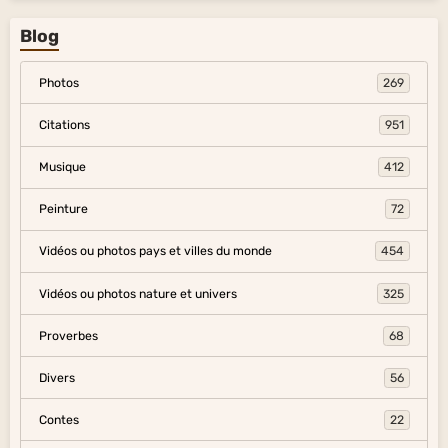
Blog
Photos
269
Citations
951
Musique
412
Peinture
72
Vidéos ou photos pays et villes du monde
454
Vidéos ou photos nature et univers
325
Proverbes
68
Divers
56
Contes
22