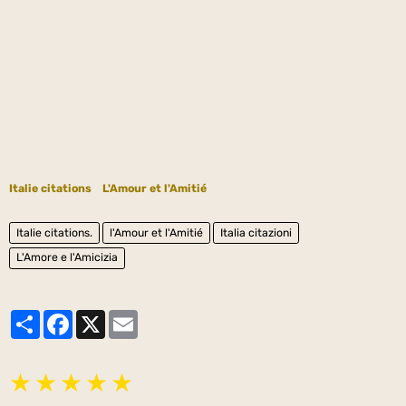
Italie citations
L'Amour et l'Amitié
Italie citations.
l'Amour et l'Amitié
Italia citazioni
L'Amore e l'Amicizia
Partager
Facebook
X
Email
★
★
★
★
★