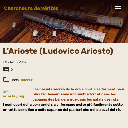
Chercheurs de vérités
L'Arioste (Ludovico Ariosto)
Le 24/01/2012
0
Dans
Humour
Les noeuds sacrés de la vraie
amitié
se forment bien
plus facilement sous un humble toit et dans les
cabanes des bergers que dans les palais des rois.
I nodi sacri della vera amicizia si formano molto più facilmente sotto
un tetto semplice e nelle capanne dei pastori che nei palazzi dei rè.