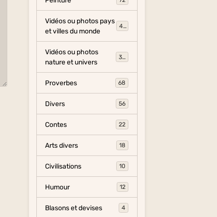
Peinture
72
Vidéos ou photos pays
454
et villes du monde
Vidéos ou photos
325
nature et univers
Proverbes
68
Divers
56
Contes
22
Arts divers
18
Civilisations
10
Humour
12
Blasons et devises
4