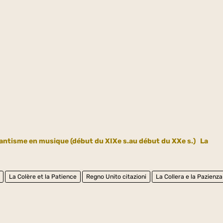
tisme en musique (début du XIXe s.au début du XXe s.)
La
La Colère et la Patience
Regno Unito citazioni
La Collera e la Pazienza