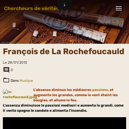
Chercheurs de vérités
François de La Rochefoucauld
Le 28/01/2012
0
Dans
Musique
L'absence diminue les médiocres
passions
, et
augmente les grandes, comme le vent éteint les
bougies, et allume le feu.
L'assenza diminuisce le passioni mediocri e aumenta le grandi, come
il vento spegne Ie candele e alimenta l'incendio.