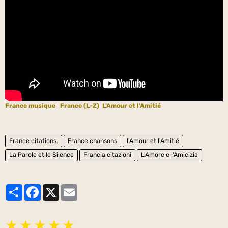
France musique
France (L-Z)
L'Amour et l'Amitié
France citations.
France chansons
l'Amour et l'Amitié
La Parole et le Silence
Francia citazioni
L'Amore e l'Amicizia
Partager
Facebook
X
Email
★
★
★
★
★