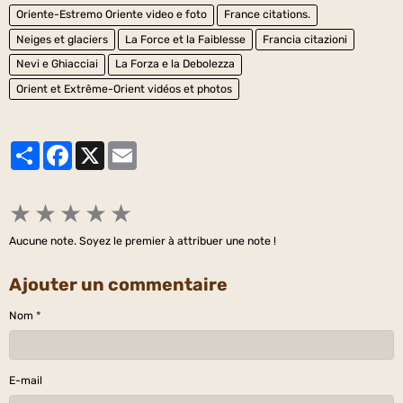
Oriente-Estremo Oriente video e foto
France citations.
Neiges et glaciers
La Force et la Faiblesse
Francia citazioni
Nevi e Ghiacciai
La Forza e la Debolezza
Orient et Extrême-Orient vidéos et photos
Partager
Facebook
X
Email
★
★
★
★
★
Aucune note. Soyez le premier à attribuer une note !
Ajouter un commentaire
Nom
E-mail