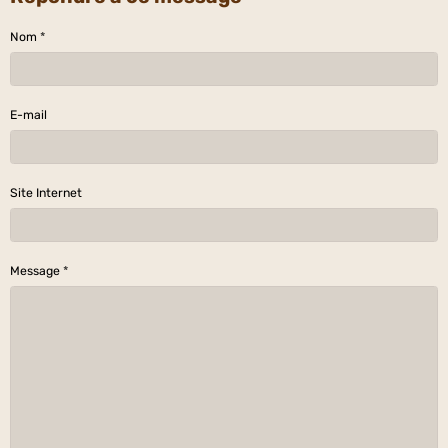
Nom
E-mail
Site Internet
Message