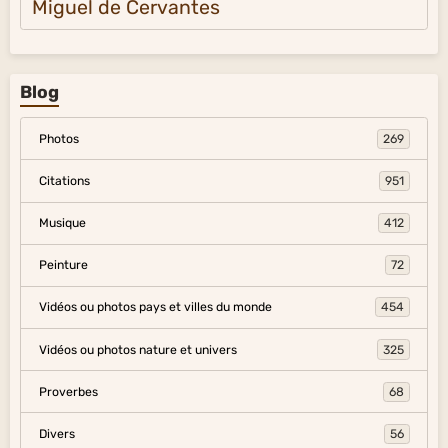
Miguel de Cervantes
Blog
Photos
269
Citations
951
Musique
412
Peinture
72
Vidéos ou photos pays et villes du monde
454
Vidéos ou photos nature et univers
325
Proverbes
68
Divers
56