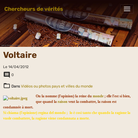
Chercheurs de vérités
Voltaire
Le 14/04/2012
0
Dans
Vidéos ou photos pays et villes du monde
On la nomme (l'opinion) la reine du
monde
; elle l'est si bien,
que quand la
raison
veut la combattre, la raison est
condamnée à mort.
Si chiama (l'opinione) regina del mondo ; lo è cosi tanto che quando la ragione la
vuole combattere, la ragione viene condannata a morte.