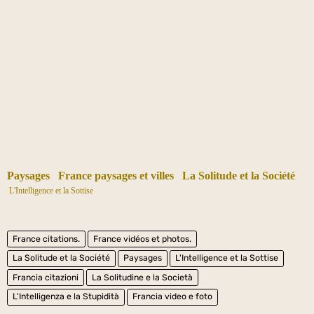
Paysages
France paysages et villes
La Solitude et la Société
L'Intelligence et la Sottise
France citations.
France vidéos et photos.
La Solitude et la Société
Paysages
L'Intelligence et la Sottise
Francia citazioni
La Solitudine e la Società
L'Intelligenza e la Stupidità
Francia video e foto