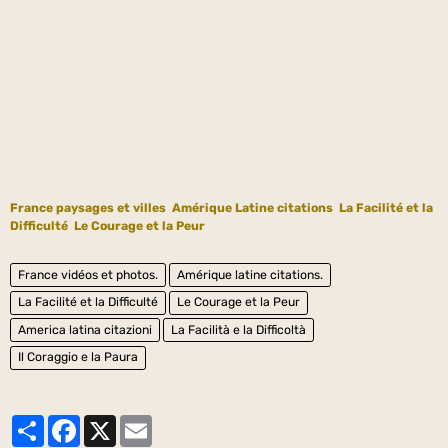
France paysages et villes
Amérique Latine citations
La Facilité et la
Difficulté
Le Courage et la Peur
France vidéos et photos.
Amérique latine citations.
La Facilité et la Difficulté
Le Courage et la Peur
America latina citazioni
La Facilità e la Difficoltà
Il Coraggio e la Paura
Partager
Facebook
X
Email