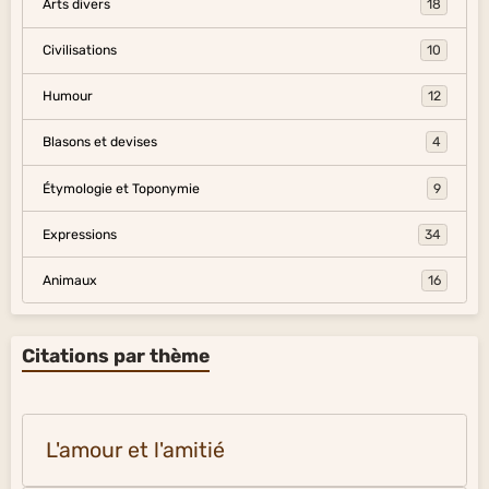
Arts divers
18
Civilisations
10
Humour
12
Blasons et devises
4
Étymologie et Toponymie
9
Expressions
34
Animaux
16
Citations par thème
L'amour et l'amitié