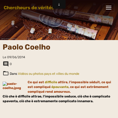
Chercheurs de vérités
Paolo Coelho
Le 09/06/2014
0
Dans
Vidéos ou photos pays et villes du monde
Ce qui est
difficile
attire, l'impossible séduit, ce qui
est compliqué
épouvante
, ce qui est extrêmement
compliqué rend amoureux.
Ciò che è difficile attrae
,
l'impossibile seduce
,
ciò che è complicato
spaventa
,
ciò
che è estremamente complicato innamora
.