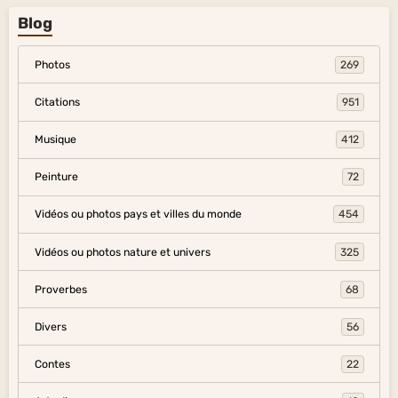
Blog
Photos
269
Citations
951
Musique
412
Peinture
72
Vidéos ou photos pays et villes du monde
454
Vidéos ou photos nature et univers
325
Proverbes
68
Divers
56
Contes
22