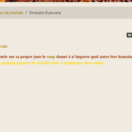
lles du monde
Ernesto Guevara
onde
entir sur sa propre joue le
coup
donné à n’importe quel autre être humai
a propria guancia lo schiaffo dato a qualunque altro uomo.