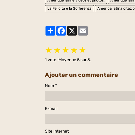
Amérique latine vidéos et photos.
Amérique latin
La Felicità e la Sofferenza
America latina citazio
Partager
Facebook
X
Email
★
★
★
★
★
1
vote. Moyenne
5
sur 5.
Ajouter un commentaire
Nom
E-mail
Site Internet