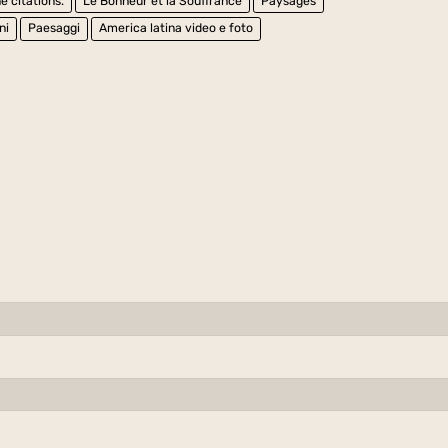
e citations.
Le Bonheur et la Souffrance
Paysages
ni
Paesaggi
America latina video e foto