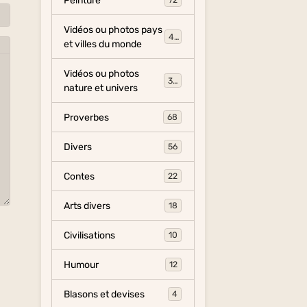
Peinture
72
Vidéos ou photos pays
454
et villes du monde
Vidéos ou photos
325
nature et univers
Proverbes
68
Divers
56
Contes
22
Arts divers
18
Civilisations
10
Humour
12
Blasons et devises
4