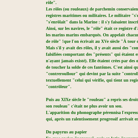
rôle".
Les rôles (ou rouleaux) de parchemin conservaient 
registres maritimes ou militaires. Le militaire "s
"s'enrôlait" dans la Marine : il s'y faisaient inscr
Ainsi, sur les navires, le "rôle" était ce registre
les marins marins embarqués. On appelait chacun
de rôle" !que l'on écrivait au XVe siècle "À tour d
Mais s'il y avait des rôles, il y avait aussi des "con
falsifiées comportant des "présents" qui étaient e
n'ayant jamais existé). Elle étaient crées par des
de toucher la solde de ces fantômes. C'est ainsi q
"contreroullour" qui devint par la suite "control
textuellement "celui qui vérifie, qui tient un reg
"contrôleur".
Puis au XIXe siècle le "rouleau" a repris ses droi
son rouleau" c'était ne plus avoir un sou.
L'apparition du phonographe pérennisa l'expressi
qui, après un ralentissement progressif arrivait e
Du papyrus au papier