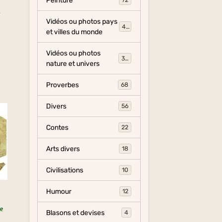
Peinture
72
l
Vidéos ou photos pays
454
et villes du monde
Vidéos ou photos
325
nature et univers
Proverbes
68
Divers
56
Contes
22
Arts divers
18
Civilisations
10
Humour
12
de
Blasons et devises
4