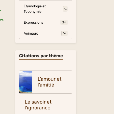
Étymologie et
9
,
Toponymie
era
Expressions
34
Animaux
16
Citations par thème
L'amour et
l'amitié
Le savoir et
l'ignorance