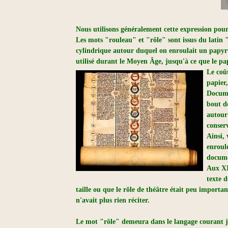
Nous utilisons généralement cette expression pou
Les mots "rouleau" et "rôle" sont issus du latin
cylindrique autour duquel on enroulait un papyr
utilisé durant le Moyen Âge, jusqu'à ce que le pa
Le coû
papier,
Documen
bout de
autour
conser
Ainsi,
enroulé
docume
Aux XIV
texte d
taille ou que le rôle de théâtre était peu important
n'avait plus rien réciter.
Le mot "rôle" demeura dans le langage courant jus