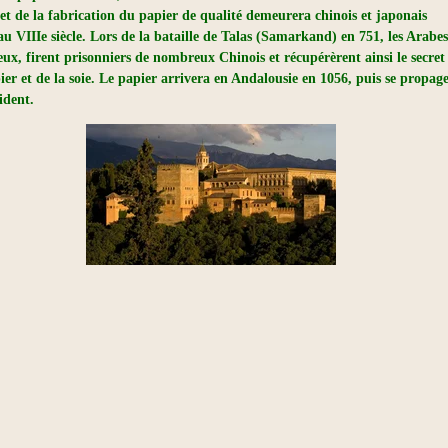
ret de la fabrication du papier de qualité demeurera chinois et japonais
au VIIIe siècle. Lors de la bataille de Talas (Samarkand) en 751, les Arabes
eux, firent prisonniers de nombreux Chinois et récupérèrent ainsi le secret
ier et de la soie. Le papier arrivera en Andalousie en 1056, puis se propag
ident.