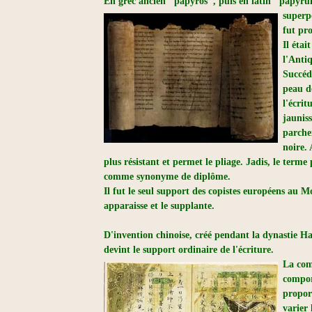
En grec ancien "papyros", puis en latin "papyr
superpo
fut pr
Il éta
l'Antiq
Succéd
peau d
l'écri
jaunis
parche
noire.
A
plus résistant et permet le pliage. Jadis, le ter
comme synonyme de diplôme.
Il fut le seul support des copistes européens au 
apparaisse et le supplante.
D'invention chinoise, créé pendant la dynastie Ha
devint le support ordinaire de l'écriture.
La com
comport
propor
varier 