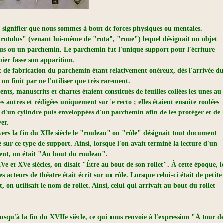
r signifier que nous sommes à bout de forces physiques ou mentales.
 "rotulus" (venant lui-même de "rota", "roue") lequel désignait un objet
us ou un parchemin. Le parchemin fut l'unique support pour l'écriture
pier fasse son apparition.
t de fabrication du parchemin étant relativement onéreux, dès l'arrivée d
 on finit par ne l'utiliser que très rarement.
ts, manuscrits et chartes étaient constitués de feuilles collées les unes au
s autres et rédigées uniquement sur le recto ; elles étaient ensuite roulées
 d'un cylindre puis enveloppées d'un parchemin afin de les protéger et de 
ver.
 vers la fin du XIIe siècle le "rouleau" ou "rôle" désignait tout document
 sur ce type de support. Ainsi, lorsque l'on avait terminé la lecture d'un
nt, on était "Au bout du rouleau".
e et XVe siècles, on disait "Être au bout de son rollet". À cette époque, l
es acteurs de théatre était écrit sur un rôle. Lorsque celui-ci était de petite
, on utilisait le nom de rollet. Ainsi, celui qui arrivait au bout du rollet
qu'à la fin du XVIIe siècle, ce qui nous renvoie à l'expression "À tour d