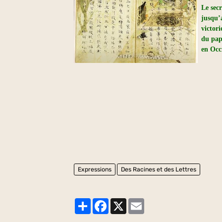
Le sec
jusqu’
victori
du pap
en Occ
Expressions
Des Racines et des Lettres
Partager
Facebook
X
Email