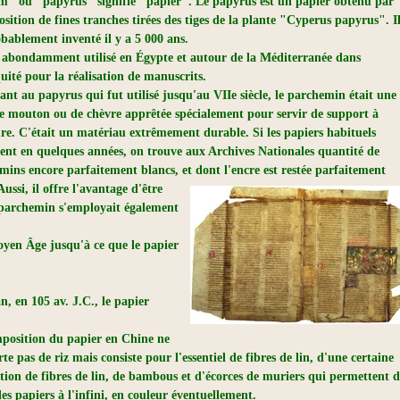
um" ou "papyrus" signifie "papier".
Le papyrus est un papier obtenu par
sition de fines tranches tirées des tiges de la plante "Cyperus papyrus". I
obablement inventé il y a 5 000 ans.
it abondamment utilisé en Égypte et autour de la Méditerranée dans
uité pour la réalisation de manuscrits.
ant au papyrus qui fut utilisé jusqu'au VIIe siècle, le parchemin était une
e mouton ou de chèvre apprêtée spécialement pour servir de support à
ture. C'était un matériau extrêmement durable. Si les papiers habituels
sent en quelques années, on trouve aux Archives Nationales quantité de
mins encore parfaitement blancs, et dont l'encre est restée parfaitement
ussi, il offre l'avantage d'être
me parchemin s'employait également
Moyen Âge jusqu'à ce que le papier
n, en 105 av. J.C., le papier
position du papier en Chine ne
e pas de riz mais consiste pour l'essentiel de fibres de lin, d'une certaine
tion de fibres de lin, de bambous et d'écorces de muriers qui permettent 
les papiers à l'infini, en couleur éventuellement.