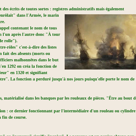
des écrits de toutes sortes : registres administratifs mais également
'enrôlait"
dans l'Armée, le marin
ire.
 d'appel contenant le nom de tous
 l'un après l'autre donc "À tour
e rolle").
tre-rôles" c'est-à-dire des listes
n fait des absents (morts ou
 officiers malhonnêtes dans le but
u'en 1292 on créa la fonction de
leur" en 1320 et signifiant
istre". La fonction a perduré jusqu'à nos jours puisqu'elle porte le nom de
ts, matérialisé dans les banques par les rouleaux de pièces. "Être au bout d
on : ce dernier fonctionnant par l'intermédiaire d'un rouleau ou cylindre
n fin de course.