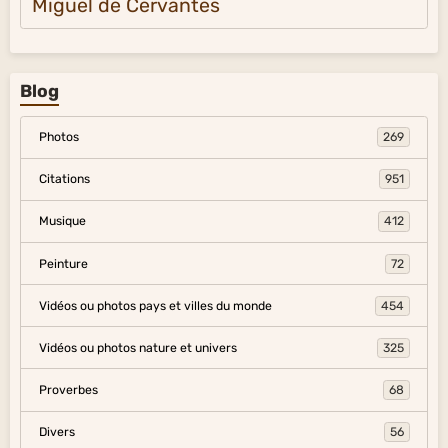
Miguel de Cervantes
Blog
Photos
269
Citations
951
Musique
412
Peinture
72
Vidéos ou photos pays et villes du monde
454
Vidéos ou photos nature et univers
325
Proverbes
68
Divers
56