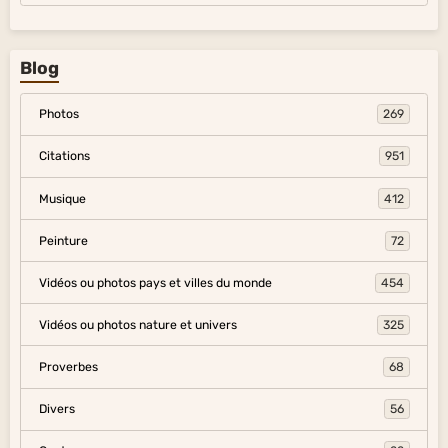
Blog
Photos
269
Citations
951
Musique
412
Peinture
72
Vidéos ou photos pays et villes du monde
454
Vidéos ou photos nature et univers
325
Proverbes
68
Divers
56